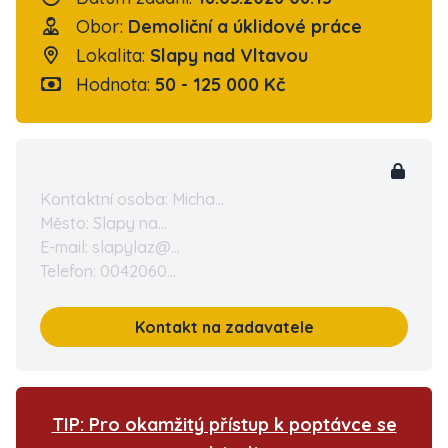
Obor:
Demoliční a úklidové práce
Lokalita:
Slapy nad Vltavou
Hodnota:
50 - 125 000 Kč
Kontaktní osoba: Micha...
Město: Slapy na...
E-mail: slapylaz@...
Telefon: 0042060...
Kontakt na zadavatele
TIP: Pro okamžitý přístup k poptávce se