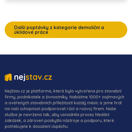
Další poptávky z kategorie demoliční a
úklidové práce
NejStav.cz je platforma, která byla vytvořena pro stavební
firmy, podnikatele a živnostníky. Nabízíme 1000+ zajímavých
a ověřených stavebních příležitostí každý měsíc a jsme hrdí
na naši schopnost podporovat růst a rozvoj firem. Naše
služba je navržena tak, aby usnadnila proces hledání
zakázek, a zároveň poskytla nástroje a podporu, které
potřebujete k dosažení úspěchu.