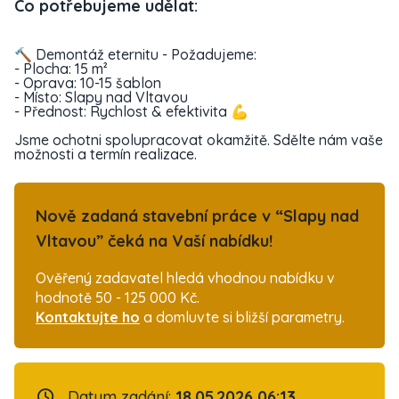
Co potřebujeme udělat:
🔨 Demontáž eternitu - Požadujeme:
- Plocha: 15 m²
- Oprava: 10-15 šablon
- Místo: Slapy nad Vltavou
- Přednost: Rychlost & efektivita 💪
Jsme ochotni spolupracovat okamžitě. Sdělte nám vaše
možnosti a termín realizace.
Nově zadaná stavební práce v “Slapy nad
Vltavou” čeká na Vaší nabídku!
Ověřený zadavatel hledá vhodnou nabídku v
hodnotě 50 - 125 000 Kč.
Kontaktujte ho
a domluvte si bližší parametry.
Datum zadání:
18.05.2026 06:13