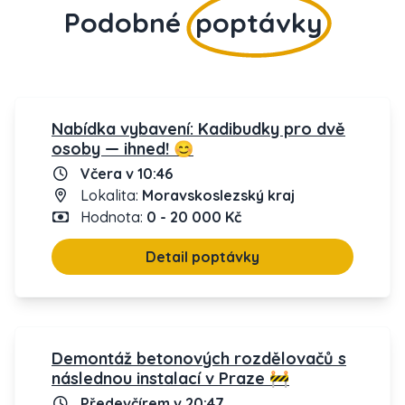
Podobné
poptávky
Nabídka vybavení: Kadibudky pro dvě
osoby — ihned! 😊
Včera v 10:46
Lokalita:
Moravskoslezský kraj
Hodnota:
0 - 20 000 Kč
Detail poptávky
Demontáž betonových rozdělovačů s
následnou instalací v Praze 🚧
Předevčírem v 20:47