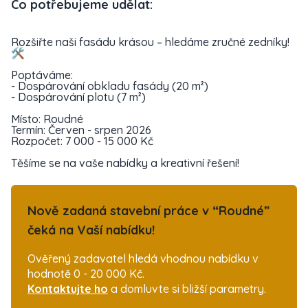
Co potřebujeme udělat:
Rozšiřte naši fasádu krásou – hledáme zručné zedníky!
🛠️
Poptáváme:
- Dospárování obkladu fasády (20 m²)
- Dospárování plotu (7 m²)
Místo: Roudné
Termín: Červen - srpen 2026
Rozpočet: 7 000 - 15 000 Kč
Těšíme se na vaše nabídky a kreativní řešení!
Nově zadaná stavební práce v “Roudné”
čeká na Vaší nabídku!
Ověřený zadavatel hledá vhodnou nabídku v
hodnotě 0 - 20 000 Kč.
Kontaktujte ho
a domluvte si bližší parametry.