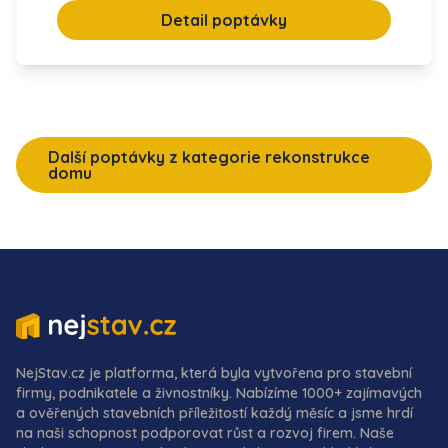
Detail poptávky
Další poptávky z kategorie rekonstrukce
domu
NejStav.cz je platforma, která byla vytvořena pro stavební
firmy, podnikatele a živnostníky. Nabízíme 1000+ zajímavých
a ověřených stavebních příležitostí každý měsíc a jsme hrdí
na naši schopnost podporovat růst a rozvoj firem. Naše