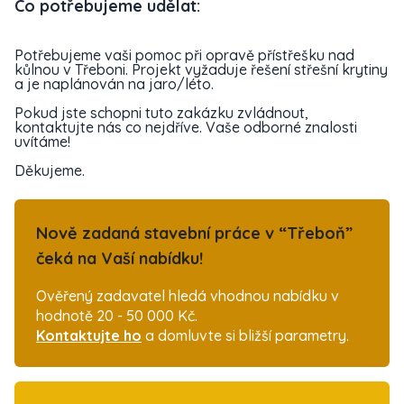
Co potřebujeme udělat:
Potřebujeme vaši pomoc při opravě přístřešku nad
kůlnou v Třeboni. Projekt vyžaduje řešení střešní krytiny
a je naplánován na jaro/léto.
Pokud jste schopni tuto zakázku zvládnout,
kontaktujte nás co nejdříve. Vaše odborné znalosti
uvítáme!
Děkujeme.
Nově zadaná stavební práce v “Třeboň”
čeká na Vaší nabídku!
Ověřený zadavatel hledá vhodnou nabídku v
hodnotě 20 - 50 000 Kč.
Kontaktujte ho
a domluvte si bližší parametry.