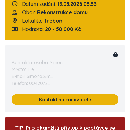
Datum zadání:
19.05.2026 05:53
Obor:
Rekonstrukce domu
Lokalita:
Třeboň
Hodnota:
20 - 50 000 Kč
Kontaktní osoba: Simon...
Město: Tře...
E-mail: Simona.Sim...
Telefon: 0042072...
Kontakt na zadavatele
TIP: Pro okamžitý přístup k poptávce se