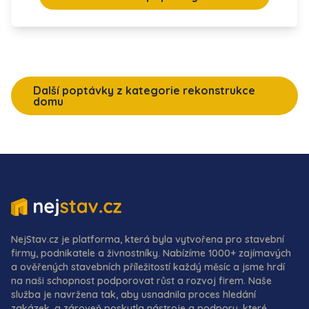
Další poptávky z kategorie rekonstrukce
domu
NejStav.cz je platforma, která byla vytvořena pro stavební
firmy, podnikatele a živnostníky. Nabízíme 1000+ zajímavých
a ověřených stavebních příležitostí každý měsíc a jsme hrdí
na naši schopnost podporovat růst a rozvoj firem. Naše
služba je navržena tak, aby usnadnila proces hledání
zakázek, a zároveň poskytla nástroje a podporu, které