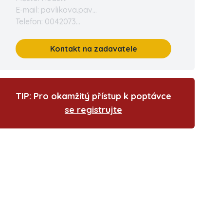
E-mail: pavlikova.pav...
Telefon: 0042073...
Kontakt na zadavatele
TIP: Pro okamžitý přístup k poptávce
se registrujte