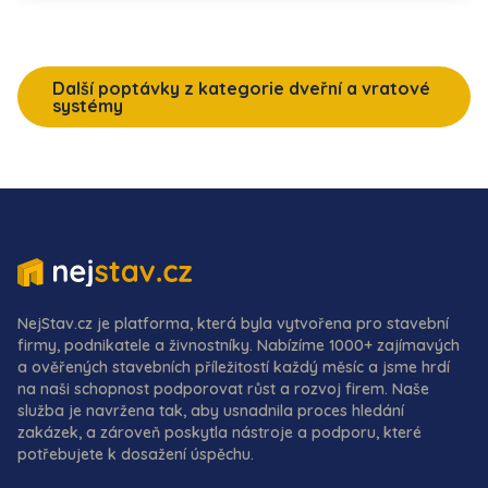
Další poptávky z kategorie dveřní a vratové
systémy
NejStav.cz je platforma, která byla vytvořena pro stavební
firmy, podnikatele a živnostníky. Nabízíme 1000+ zajímavých
a ověřených stavebních příležitostí každý měsíc a jsme hrdí
na naši schopnost podporovat růst a rozvoj firem. Naše
služba je navržena tak, aby usnadnila proces hledání
zakázek, a zároveň poskytla nástroje a podporu, které
potřebujete k dosažení úspěchu.