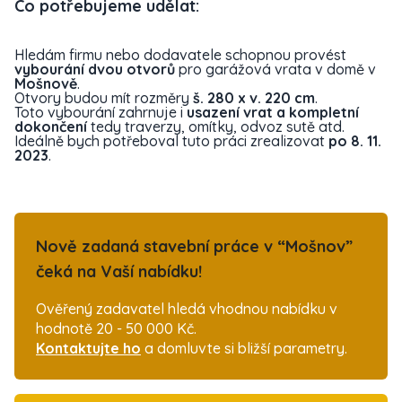
Co potřebujeme udělat:
Hledám firmu nebo dodavatele schopnou provést
vybourání dvou otvorů
pro garážová vrata v domě v
Mošnově
.
Otvory budou mít rozměry
š. 280 x v. 220 cm
.
Toto vybourání zahrnuje i
usazení vrat a kompletní
dokončení
tedy traverzy, omítky, odvoz sutě atd.
Ideálně bych potřeboval tuto práci zrealizovat
po 8. 11.
2023
.
Nově zadaná stavební práce v “Mošnov”
čeká na Vaší nabídku!
Ověřený zadavatel hledá vhodnou nabídku v
hodnotě 20 - 50 000 Kč.
Kontaktujte ho
a domluvte si bližší parametry.