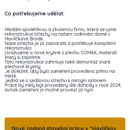
Co potřebujeme udělat:
Hledám spolehlivou a zkušenou firmu, která se ujme
rekonstrukce střechy na našem rodinném domě v
Havlíčkově Brodě.
Naše střecha je již zastaralá a potřebuje kompletní
rekonstrukci.
Uvažujeme o nové krytině z plechu COMAX, materiál
který si zajistíme.
Tato rekonstrukce zahrnuje také demontáž staré
plechové krytiny.
Je důležité, aby bylo zaměření provedeno přímo na
místě.
Jedná se o sedlovou střechu s mírným sklonem.
Práce by měly být provedeny dle dohody v roce 2024,
avšak zaměření je možné provést již nyní.
Nově zadaná stavební práce v “Havlíčkův