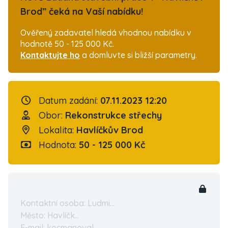
Brod” čeká na Vaší nabídku!
Ověřený zadavatel hledá vhodnou nabídku v
hodnotě 50 - 125 000 Kč.
Kontaktujte ho
a domluvte si bližší parametry.
Datum zadání:
07.11.2023 12:20
Obor:
Rekonstrukce střechy
Lokalita:
Havlíčkův Brod
Hodnota:
50 - 125 000 Kč
Kontaktní osoba: Ludmi...
Město: Havlíčk...
E-mail: kocmanoval...