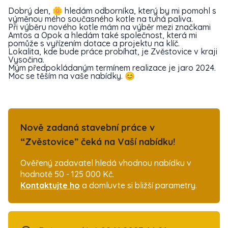
Dobrý den, 🌼 hledám odborníka, který by mi pomohl s
výměnou mého současného kotle na tuhá paliva.
Při výběru nového kotle mám na výběr mezi značkami
Amtos a Opok a hledám také společnost, která mi
pomůže s vyřízením dotace a projektu na klíč.
Lokalita, kde bude práce probíhat, je Zvěstovice v kraji
Vysočina.
Mým předpokládaným termínem realizace je jaro 2024.
Moc se těším na vaše nabídky. 😊
Nově zadaná stavební práce v
“Zvěstovice” čeká na Vaší nabídku!
Ověřený zadavatel hledá vhodnou nabídku v
hodnotě 50 - 125 000 Kč.
Kontaktujte ho
a domluvte si bližší parametry.