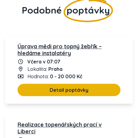
Podobné
poptávky
Úprava mědi pro topný žebřík –
hledáme instalatéry
Včera v 07:07
Lokalita:
Praha
Hodnota:
0 - 20 000 Kč
Detail poptávky
Realizace topenářských prací v
Liberci