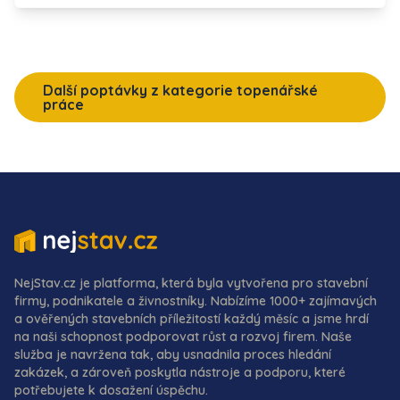
Další poptávky z kategorie topenářské
práce
NejStav.cz je platforma, která byla vytvořena pro stavební
firmy, podnikatele a živnostníky. Nabízíme 1000+ zajímavých
a ověřených stavebních příležitostí každý měsíc a jsme hrdí
na naši schopnost podporovat růst a rozvoj firem. Naše
služba je navržena tak, aby usnadnila proces hledání
zakázek, a zároveň poskytla nástroje a podporu, které
potřebujete k dosažení úspěchu.