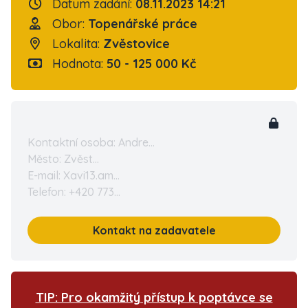
Datum zadání:
08.11.2023 14:21
Obor:
Topenářské práce
Lokalita:
Zvěstovice
Hodnota:
50 - 125 000 Kč
Kontaktní osoba: Andre...
Město: Zvěst...
E-mail: Xavi13.am...
Telefon: +420 773...
Kontakt na zadavatele
TIP: Pro okamžitý přístup k poptávce se