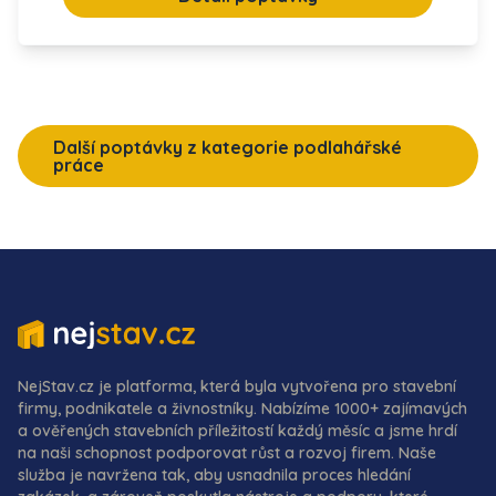
Další poptávky z kategorie podlahářské
práce
NejStav.cz je platforma, která byla vytvořena pro stavební
firmy, podnikatele a živnostníky. Nabízíme 1000+ zajímavých
a ověřených stavebních příležitostí každý měsíc a jsme hrdí
na naši schopnost podporovat růst a rozvoj firem. Naše
služba je navržena tak, aby usnadnila proces hledání