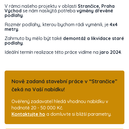
V rámci našeho projektu v oblasti
Strančice, Praha
Východ
se nám naskýtá potřeba
výměny dřevěné
podlahy
.
Rozměr podlahy, kterou bychom rádi vyměnili, je
4x4
metry
.
Zahrnuto by mělo být také
demontáž a likvidace staré
podlahy
.
Ideální termín realizace této práce vidíme na
jaro 2024
.
Nově zadaná stavební práce v “Strančice”
čeká na Vaší nabídku!
Ověřený zadavatel hledá vhodnou nabídku v
hodnotě 20 - 50 000 Kč.
Kontaktujte ho
a domluvte si bližší parametry.