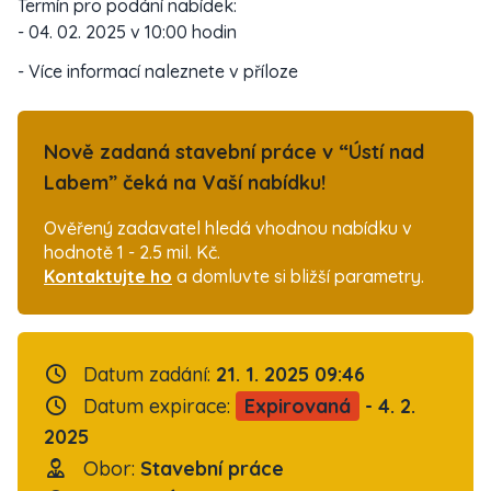
Termín pro podání nabídek:
- 04. 02. 2025 v 10:00 hodin
- Více informací naleznete v příloze
Nově zadaná stavební práce v “Ústí nad
Labem” čeká na Vaší nabídku!
Ověřený zadavatel hledá vhodnou nabídku v
hodnotě 1 - 2.5 mil. Kč.
Kontaktujte ho
a domluvte si bližší parametry.
Datum zadání:
21. 1. 2025 09:46
Datum expirace:
Expirovaná
- 4. 2.
2025
Obor:
Stavební práce