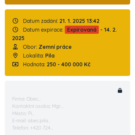
Datum zadání:
21. 1. 2025 13:42
Datum expirace:
Expirovaná
- 14. 2.
2025
Obor:
Zemní práce
Lokalita:
Pila
Hodnota:
250 - 400 000 Kč
Firma: Obec...
Kontaktní osoba: Mgr....
Město: Pi...
E-mail: obec.pila...
Telefon: +420 724...