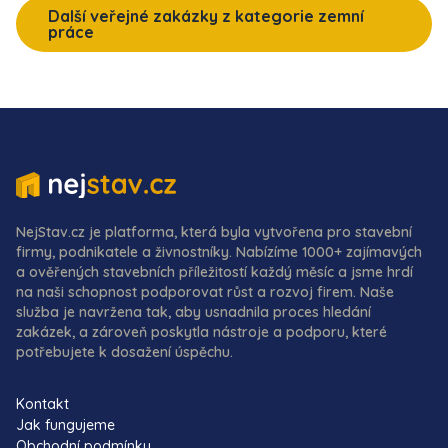
Další veřejné zakázky z kategorie zemní
práce
NejStav.cz je platforma, která byla vytvořena pro stavební
firmy, podnikatele a živnostníky. Nabízíme 1000+ zajímavých
a ověřených stavebních příležitostí každý měsíc a jsme hrdí
na naši schopnost podporovat růst a rozvoj firem. Naše
služba je navržena tak, aby usnadnila proces hledání
zakázek, a zároveň poskytla nástroje a podporu, které
potřebujete k dosažení úspěchu.
Kontakt
Jak fungujeme
Obchodní podmínky