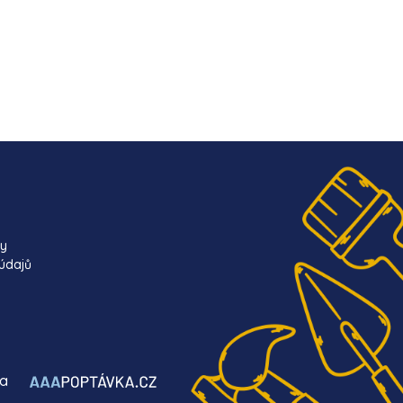
ky
údajů
ba