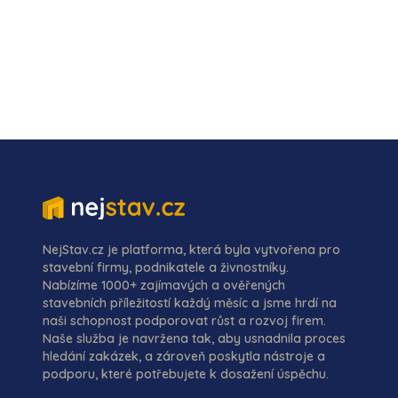
NejStav.cz je platforma, která byla vytvořena pro
stavební firmy, podnikatele a živnostníky.
Nabízíme 1000+ zajímavých a ověřených
stavebních příležitostí každý měsíc a jsme hrdí na
naši schopnost podporovat růst a rozvoj firem.
Naše služba je navržena tak, aby usnadnila proces
hledání zakázek, a zároveň poskytla nástroje a
podporu, které potřebujete k dosažení úspěchu.