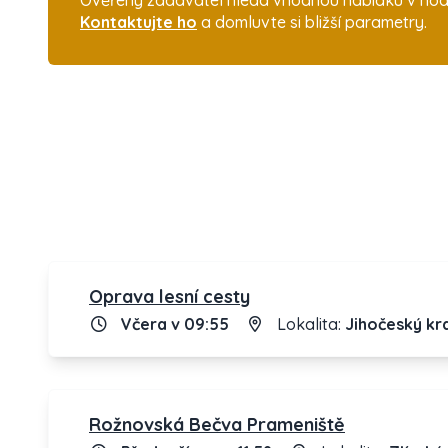
Ověřený zadavatel hledá vhodnou nabídku v hod
Kontaktujte ho
a domluvte si bližší parametry.
Oprava lesní cesty
Včera v 09:55
Lokalita:
Jihočeský kr
Rožnovská Bečva Prameniště