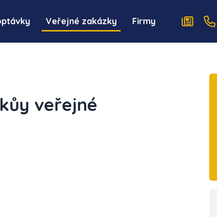
optávky
Veřejné zakázky
Firmy
škůy veřejné