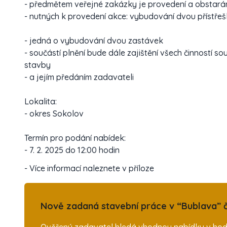
- předmětem veřejné zakázky je provedení a obstarán
- nutných k provedení akce: vybudování dvou přístře
- jedná o vybudování dvou zastávek
- součástí plnění bude dále zajištění všech činností s
stavby
- a jejím předáním zadavateli
Lokalita:
- okres Sokolov
Termín pro podání nabídek:
- 7. 2. 2025 do 12:00 hodin
- Více informací naleznete v příloze
Nově zadaná stavební práce v “Bublava” č