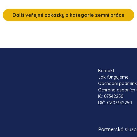
Další veřejné zakázky z kategorie zemní práce
Kontakt
Jak fungujeme
Obchodní podmín
Ochrana osobních 
IČ: 07342250
DIČ: CZ07342250
Partnerská služ