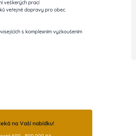
í veškerých prací
šků veřejné dopravy pro obec
ouvisejících s komplexním vyzkoušením
eká na Vaší nabídku!