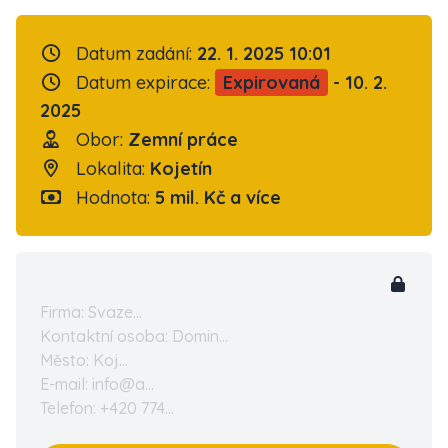
Datum zadání:
22. 1. 2025 10:01
Datum expirace:
Expirovaná
- 10. 2.
2025
Obor:
Zemní práce
Lokalita:
Kojetín
Hodnota:
5 mil. Kč a více
Firma: Svaze...
Kontaktní osoba: Domin...
Město: Koj...
E-mail: info@a...
Telefon: +420 774...