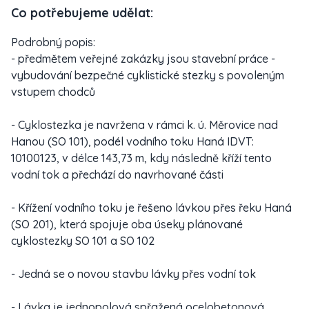
Co potřebujeme udělat:
Podrobný popis:
- předmětem veřejné zakázky jsou stavební práce -
vybudování bezpečné cyklistické stezky s povoleným
vstupem chodců
- Cyklostezka je navržena v rámci k. ú. Měrovice nad
Hanou (SO 101), podél vodního toku Haná IDVT:
10100123, v délce 143,73 m, kdy následně kříží tento
vodní tok a přechází do navrhované části
- Křížení vodního toku je řešeno lávkou přes řeku Haná
(SO 201), která spojuje oba úseky plánované
cyklostezky SO 101 a SO 102
- Jedná se o novou stavbu lávky přes vodní tok
- Lávka je jednopolová spřažená ocelobetonová