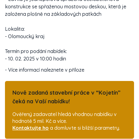
konstrukce se spřaženou mostovou deskou, která je
založena plošně na základových patkách
Lokalita:
- Olomoucký kraj
Termín pro podání nabídek:
- 10. 02. 2025 v 10:00 hodin
- Více informací naleznete v příloze
Nově zadaná stavební práce v “Kojetín”
čeká na Vaší nabídku!
Ověřený zadavatel hledá vhodnou nabídku v
hodnotě 5 mil. Kč a více.
Kontaktujte ho
a domluvte si bližší parametry.