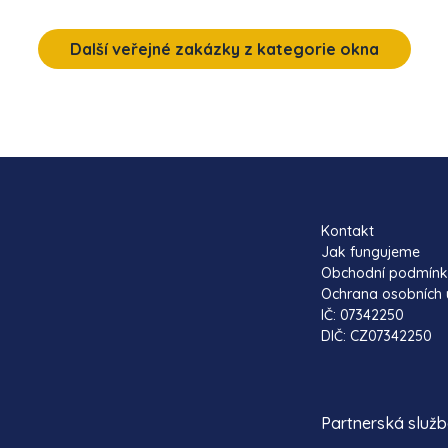
Další veřejné zakázky z kategorie okna
Kontakt
Jak fungujeme
Obchodní podmín
Ochrana osobních 
IČ: 07342250
DIČ: CZ07342250
Partnerská služ