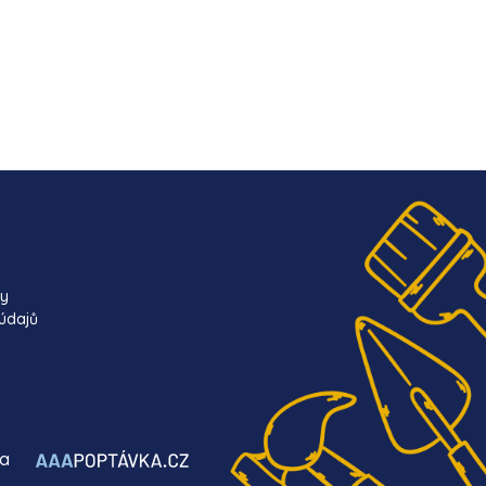
ky
údajů
ba