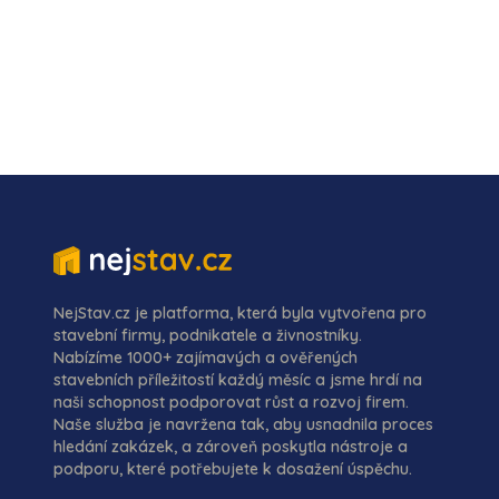
NejStav.cz je platforma, která byla vytvořena pro
stavební firmy, podnikatele a živnostníky.
Nabízíme 1000+ zajímavých a ověřených
stavebních příležitostí každý měsíc a jsme hrdí na
naši schopnost podporovat růst a rozvoj firem.
Naše služba je navržena tak, aby usnadnila proces
hledání zakázek, a zároveň poskytla nástroje a
podporu, které potřebujete k dosažení úspěchu.