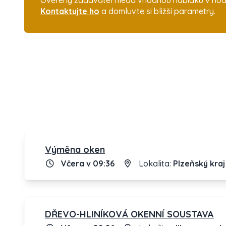
Ověřený zadavatel hledá vhodnou nabídku v hod
Kontaktujte ho
a domluvte si bližší parametry.
Výměna oken
Včera v 09:36
Lokalita:
Plzeňský kraj
DŘEVO-HLINÍKOVÁ OKENNÍ SOUSTAVA