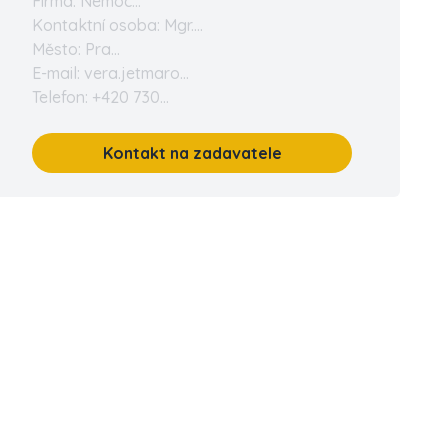
Firma: Nemoc...
Kontaktní osoba: Mgr....
Město: Pra...
E-mail: vera.jetmaro...
Telefon: +420 730...
Kontakt na zadavatele