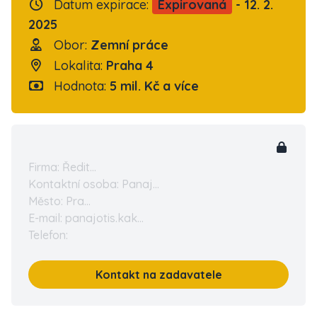
Datum expirace:
Expirovaná
- 12. 2.
2025
Obor:
Zemní práce
Lokalita:
Praha 4
Hodnota:
5 mil. Kč a více
Firma: Ředit...
Kontaktní osoba: Panaj...
Město: Pra...
E-mail: panajotis.kak...
Telefon:
Kontakt na zadavatele