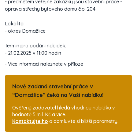
- předmětem veřejné zakázky jsou stavební práce -
oprava střechy bytového domu č.p. 204
Lokalita:
- okres Domažlice
Termín pro podání nabídek:
- 21.02.2025 v 11:00 hodin
- Více informací naleznete v příloze
Nově zadaná stavební práce v
“Domažlice” čeká na Vaší nabídku!
Ověřený zadavatel hledá vhodnou nabídku v
hodnotě 5 mil. Kč a více.
Kontaktujte ho
a domluvte si bližší parametry.