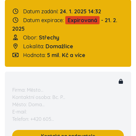
Datum zadání:
24. 1. 2025 14:32
Datum expirace:
Expirovaná
- 21. 2.
2025
Obor:
Střechy
Lokalita:
Domažlice
Hodnota:
5 mil. Kč a více
Firma: Město...
Kontaktní osoba: Bc. P...
Město: Doma...
E-mail:
Telefon: +420 605...