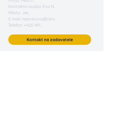
Firma: Město...
Kontaktní osoba: Eva N...
Město: Jar...
E-mail: neprasova@jaro...
Telefon: +420 491...
Kontakt na zadavatele