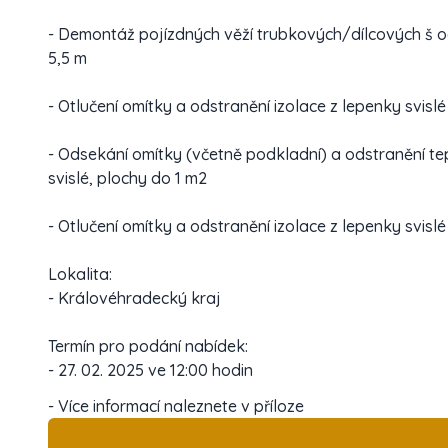
- Demontáž pojízdných věží trubkových/dílcových š od
5,5 m
- Otlučení omítky a odstranění izolace z lepenky svislé
- Odsekání omítky (včetně podkladní) a odstranění t
svislé, plochy do 1 m2
- Otlučení omítky a odstranění izolace z lepenky svislé
Lokalita:
- Královéhradecký kraj
Termín pro podání nabídek:
- 27. 02. 2025 ve 12:00 hodin
- Více informací naleznete v příloze