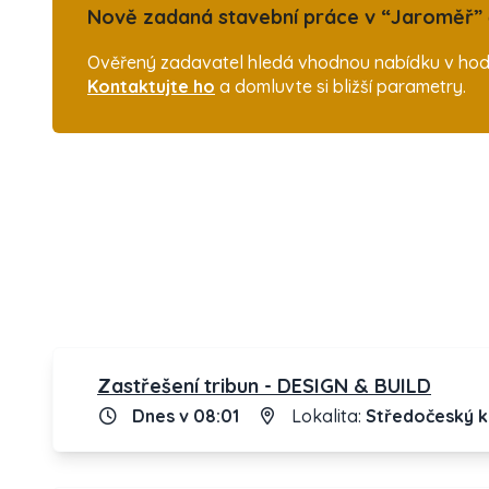
Nově zadaná stavební práce v “Jaroměř” č
Ověřený zadavatel hledá vhodnou nabídku v hodno
Kontaktujte ho
a domluvte si bližší parametry.
Zastřešení tribun - DESIGN & BUILD
Dnes v 08:01
Lokalita:
Středočeský k