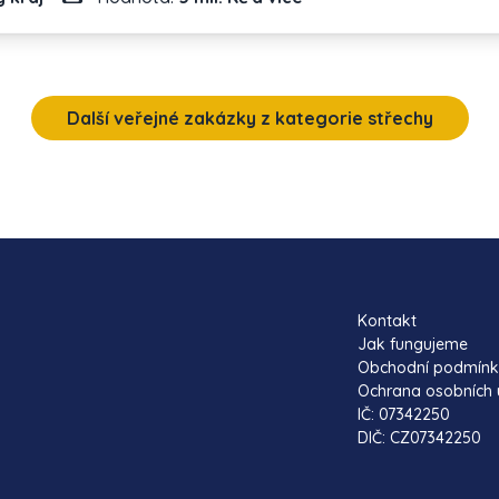
Další veřejné zakázky z kategorie střechy
Kontakt
Jak fungujeme
Obchodní podmín
Ochrana osobních 
IČ: 07342250
DIČ: CZ07342250