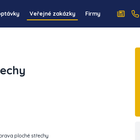
optávky
Veřejné zakázky
Firmy
řechy
prava ploché střechy