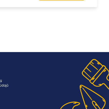
ky
údajů