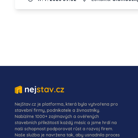
NejStav.cz je platforma, která byla vytvořena pro
stavební firmy, podnikatele a živnostníky.
Nabízíme 1000+ zajímavých a ověřených
stavebních příležitostí každý měsíc a jsme hrdí na
naši schopnost podporovat růst a rozvoj firem.
Naše služba je navržena tak, aby usnadnila proces