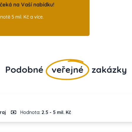
eká na Vaší nabídku!
tě 5 mil. Kč a více.
Podobné
veřejné
zakázky
raj
Hodnota:
2.5 - 5 mil. Kč