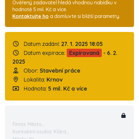
Ověřený zadavatel hledá vhodnou nabídku v
hodnotě 5 mil. Kč a více.
Kontaktujte ho
a domluvte si bližší parametry.
Datum zadání:
27. 1. 2025 18:05
Datum expirace:
Expirovaná
- 6. 2.
2025
Obor:
Stavební práce
Lokalita:
Krnov
Hodnota:
5 mil. Kč a více
Firma: Město...
Kontaktní osoba: Klára...