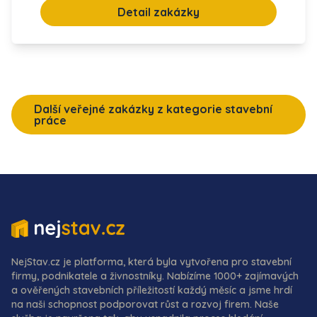
Detail zakázky
Další veřejné zakázky z kategorie stavební
práce
NejStav.cz je platforma, která byla vytvořena pro stavební
firmy, podnikatele a živnostníky. Nabízíme 1000+ zajímavých
a ověřených stavebních příležitostí každý měsíc a jsme hrdí
na naši schopnost podporovat růst a rozvoj firem. Naše