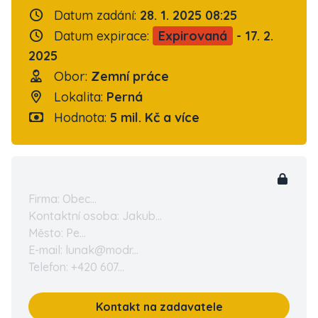
Datum zadání:
28. 1. 2025 08:25
Datum expirace:
Expirovaná
- 17. 2.
2025
Obor:
Zemní práce
Lokalita:
Perná
Hodnota:
5 mil. Kč a více
Firma: Obec...
Kontaktní osoba: Jakub...
Město: Pe...
E-mail: lunak@modr...
Telefon: +420 607...
Kontakt na zadavatele