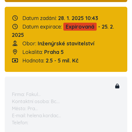
Datum zadání:
28. 1. 2025 10:43
Datum expirace:
Expirovaná
- 25. 2.
2025
Obor:
Inženýrské stavitelství
Lokalita:
Praha 5
Hodnota:
2.5 - 5 mil. Kč
Firma: Fakul...
Kontaktní osoba: Bc....
Město: Pra...
E-mail: helena.kordac...
Telefon: