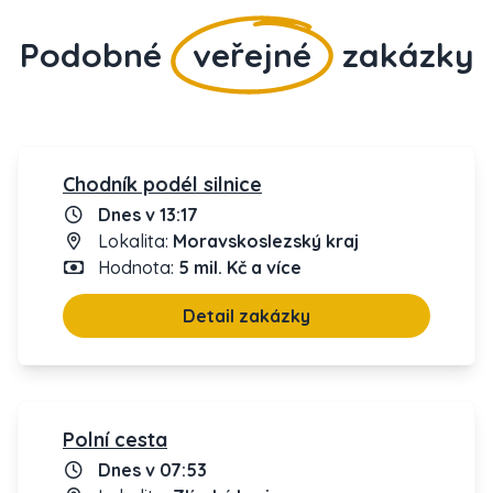
Podobné
veřejné
zakázky
Chodník podél silnice
Dnes v 13:17
Lokalita:
Moravskoslezský kraj
Hodnota:
5 mil. Kč a více
Detail zakázky
Polní cesta
Dnes v 07:53