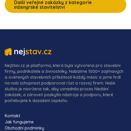
Další veřejné zakázky z kategorie
inženýrské stavitelství
NejStav.cz je platforma, která byla vytvořena pro stavební
firmy, podnikatele a živnostníky. Nabízíme 1000+ zajímavých
a ověřených stavebních příležitostí každý měsíc a jsme hrdí
na naši schopnost podporovat růst a rozvoj firem. Naše
služba je navržena tak, aby usnadnila proces hledání
zakázek, a zároveň poskytla nástroje a podporu, které
potřebujete k dosažení úspěchu.
Kontakt
Jak fungujeme
Obchodní podmínky