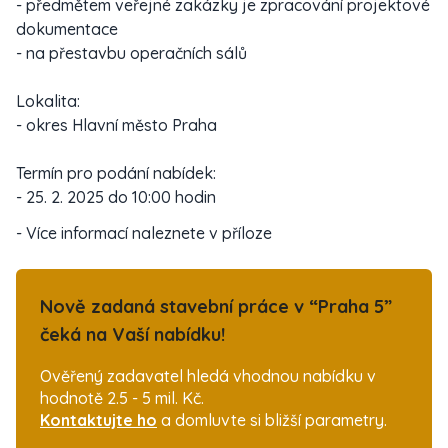
- předmětem veřejné zakázky je zpracování projektové
dokumentace
- na přestavbu operačních sálů
Lokalita:
- okres Hlavní město Praha
Termín pro podání nabídek:
- 25. 2. 2025 do 10:00 hodin
- Více informací naleznete v příloze
Nově zadaná stavební práce v “Praha 5”
čeká na Vaší nabídku!
Ověřený zadavatel hledá vhodnou nabídku v
hodnotě 2.5 - 5 mil. Kč.
Kontaktujte ho
a domluvte si bližší parametry.