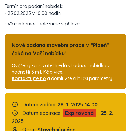
Termín pro podání nabídek:
- 25.02.2025 v 10:00 hodin
- Více informací naleznete v příloze
Nově zadaná stavební práce v “Plzeň”
čeká na Vaší nabídku!
Ověřený zadavatel hledá vhodnou nabídku v
hodnotě 5 mil. Kč a více.
Kontaktujte ho
a domluvte si bližší parametry.
Datum zadání:
28. 1. 2025 14:00
Datum expirace:
Expirovaná
- 25. 2.
2025
Obor:
Stavební práce