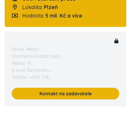
Lokalita:
Plzeň
Hodnota:
5 mil. Kč a více
Firma: Město...
Kontaktní osoba: paní...
Město: Pl...
E-mail: formankov...
Telefon: +420 378...
Kontakt na zadavatele