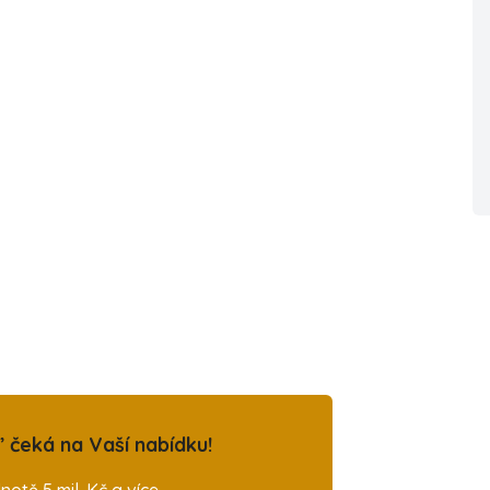
 čeká na Vaší nabídku!