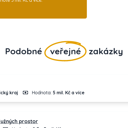
tě 5 mil. Kč a více.
Podobné
veřejné
zakázky
cký kraj
Hodnota:
5 mil. Kč a více
lužných prostor