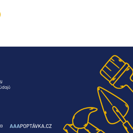
ky
údajů
ba