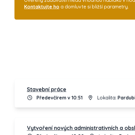
Ověřený zadavatel hledá vhodnou nabídku v hodno
Kontaktujte ho
a domluvte si bližší parametry.
Stavební práce
Předevčírem v 10:51
Lokalita:
Pardubi
Vytvoření nových administrativních a obs