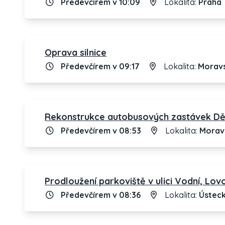
Předevčírem v 10:09
Lokalita:
Praha
Oprava silnice
Předevčírem v 09:17
Lokalita:
Moravs
Rekonstrukce autobusových zastávek Děhy
Předevčírem v 08:53
Lokalita:
Moravs
Prodloužení parkoviště v ulici Vodní, Lov
Předevčírem v 08:36
Lokalita:
Ústeck