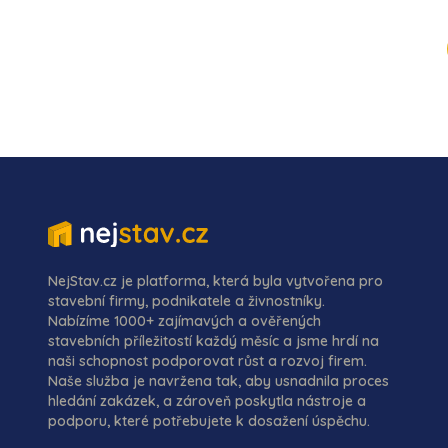
NejStav.cz je platforma, která byla vytvořena pro
stavební firmy, podnikatele a živnostníky.
Nabízíme 1000+ zajímavých a ověřených
stavebních příležitostí každý měsíc a jsme hrdí na
naši schopnost podporovat růst a rozvoj firem.
Naše služba je navržena tak, aby usnadnila proces
hledání zakázek, a zároveň poskytla nástroje a
podporu, které potřebujete k dosažení úspěchu.