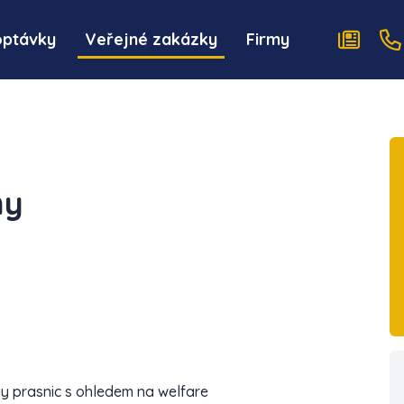
optávky
Veřejné zakázky
Firmy
my
y prasnic s ohledem na welfare