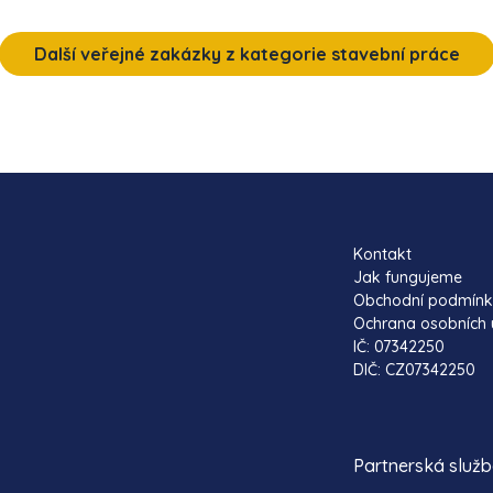
Další veřejné zakázky z kategorie stavební práce
Kontakt
Jak fungujeme
Obchodní podmín
Ochrana osobních 
IČ: 07342250
DIČ: CZ07342250
Partnerská služ