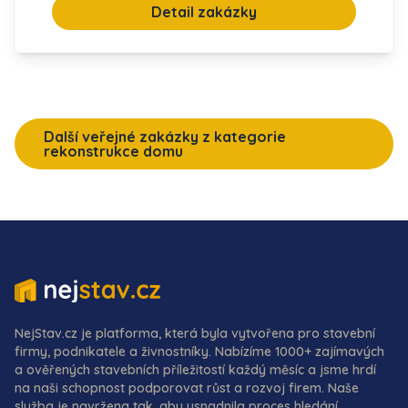
Detail zakázky
Další veřejné zakázky z kategorie
rekonstrukce domu
NejStav.cz je platforma, která byla vytvořena pro stavební
firmy, podnikatele a živnostníky. Nabízíme 1000+ zajímavých
a ověřených stavebních příležitostí každý měsíc a jsme hrdí
na naši schopnost podporovat růst a rozvoj firem. Naše
služba je navržena tak, aby usnadnila proces hledání