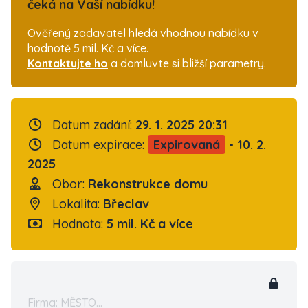
čeká na Vaší nabídku!
Ověřený zadavatel hledá vhodnou nabídku v
hodnotě 5 mil. Kč a více.
Kontaktujte ho
a domluvte si bližší parametry.
Datum zadání:
29. 1. 2025 20:31
Datum expirace:
Expirovaná
- 10. 2.
2025
Obor:
Rekonstrukce domu
Lokalita:
Břeclav
Hodnota:
5 mil. Kč a více
Firma: MĚSTO...