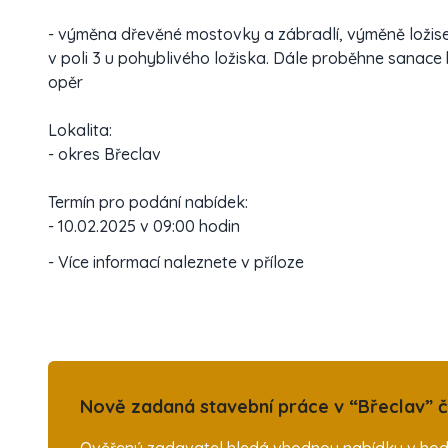
- výměna dřevěné mostovky a zábradlí, výměně ložisek 
v poli 3 u pohyblivého ložiska. Dále proběhne sanace 
opěr
Lokalita:
- okres Břeclav
Termín pro podání nabídek:
- 10.02.2025 v 09:00 hodin
- Více informací naleznete v příloze
Nově zadaná stavební práce v “Břeclav” č