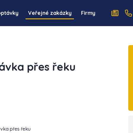
optávky
Veřejné zakázky
Firmy
lávka přes řeku
ávka přes řeku