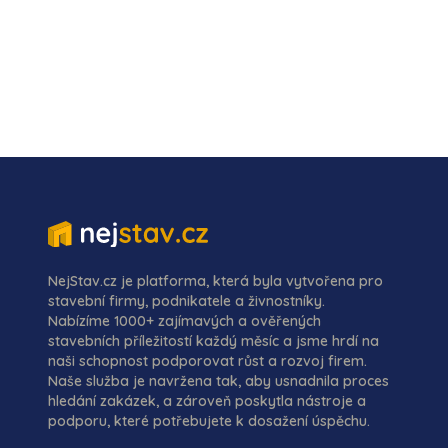
NejStav.cz je platforma, která byla vytvořena pro
stavební firmy, podnikatele a živnostníky.
Nabízíme 1000+ zajímavých a ověřených
stavebních příležitostí každý měsíc a jsme hrdí na
naši schopnost podporovat růst a rozvoj firem.
Naše služba je navržena tak, aby usnadnila proces
hledání zakázek, a zároveň poskytla nástroje a
podporu, které potřebujete k dosažení úspěchu.