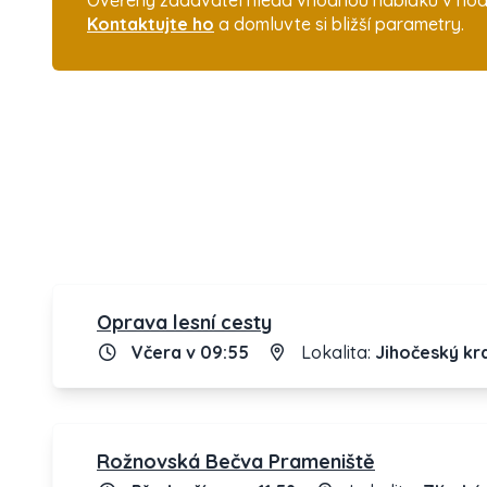
Ověřený zadavatel hledá vhodnou nabídku v hodno
Kontaktujte ho
a domluvte si bližší parametry.
Oprava lesní cesty
Včera v 09:55
Lokalita:
Jihočeský kr
Rožnovská Bečva Prameniště