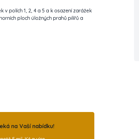
v polích 1, 2, 4 a 5 a k osazení zarážek
horních ploch úložných prahů pilířů a
eká na Vaší nabídku!