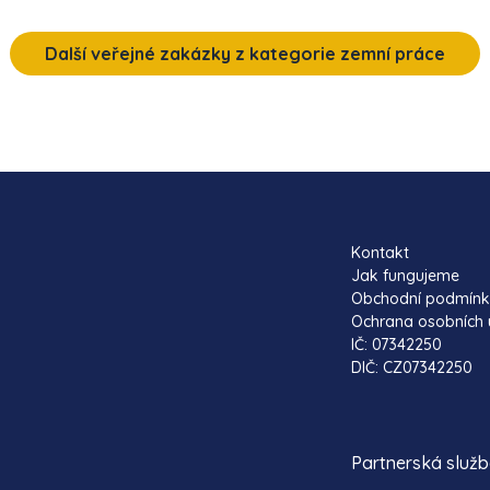
Další veřejné zakázky z kategorie zemní práce
Kontakt
Jak fungujeme
Obchodní podmín
Ochrana osobních 
IČ: 07342250
DIČ: CZ07342250
Partnerská služ