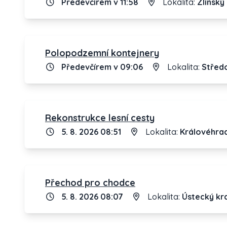
Předevčírem v 11:58
Lokalita:
Zlínský 
Polopodzemní kontejnery
Předevčírem v 09:06
Lokalita:
Středo
Rekonstrukce lesní cesty
5. 8. 2026 08:51
Lokalita:
Královéhrad
Přechod pro chodce
5. 8. 2026 08:07
Lokalita:
Ústecký kra