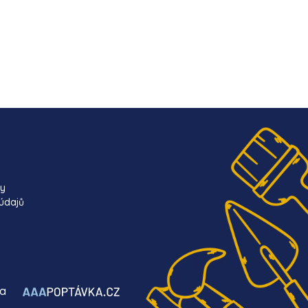
ky
údajů
ba