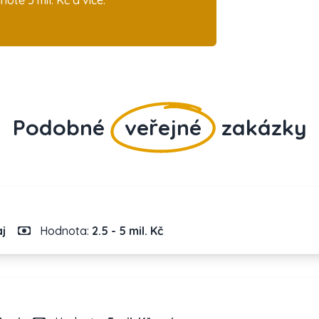
tě 5 mil. Kč a více.
Podobné
veřejné
zakázky
aj
Hodnota:
2.5 - 5 mil. Kč