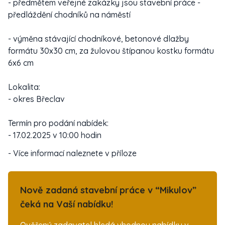
- předmětem veřejné zakázky jsou stavební práce -
předláždění chodníků na náměstí
- výměna stávající chodníkové, betonové dlažby
formátu 30x30 cm, za žulovou štípanou kostku formátu
6x6 cm
Lokalita:
- okres Břeclav
Termín pro podání nabídek:
- 17.02.2025 v 10:00 hodin
- Více informací naleznete v příloze
Nově zadaná stavební práce v “Mikulov”
čeká na Vaší nabídku!