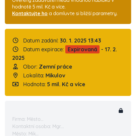
Ověřený zadavatel hledá vhodnou nabídku v
hodnotě 5 mil. Kč a více.
Kontaktujte ho
a domluvte si bližší parametry.
Datum zadání:
30. 1. 2025 13:43
Datum expirace:
Expirovaná
- 17. 2.
2025
Obor:
Zemní práce
Lokalita:
Mikulov
Hodnota:
5 mil. Kč a více
Firma: Město...
Kontaktní osoba: Mgr....
Město: Mik...