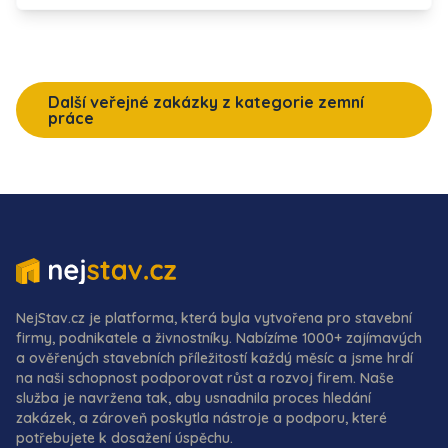
Další veřejné zakázky z kategorie zemní
práce
NejStav.cz je platforma, která byla vytvořena pro stavební
firmy, podnikatele a živnostníky. Nabízíme 1000+ zajímavých
a ověřených stavebních příležitostí každý měsíc a jsme hrdí
na naši schopnost podporovat růst a rozvoj firem. Naše
služba je navržena tak, aby usnadnila proces hledání
zakázek, a zároveň poskytla nástroje a podporu, které
potřebujete k dosažení úspěchu.