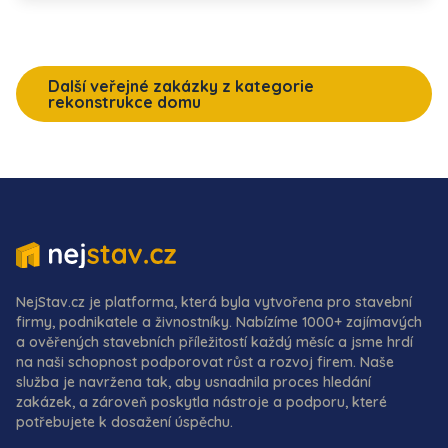
Další veřejné zakázky z kategorie
rekonstrukce domu
NejStav.cz je platforma, která byla vytvořena pro stavební
firmy, podnikatele a živnostníky. Nabízíme 1000+ zajímavých
a ověřených stavebních příležitostí každý měsíc a jsme hrdí
na naši schopnost podporovat růst a rozvoj firem. Naše
služba je navržena tak, aby usnadnila proces hledání
zakázek, a zároveň poskytla nástroje a podporu, které
potřebujete k dosažení úspěchu.