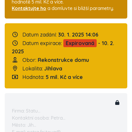
hodnotě 5 mil. Kč a více.
Kontaktujte ho
a domluvte si bližší parametry.
Datum zadání:
30. 1. 2025 14:06
Datum expirace:
Expirovaná
- 10. 2.
2025
Obor:
Rekonstrukce domu
Lokalita:
Jihlava
Hodnota:
5 mil. Kč a více
Firma: Statu...
Kontaktní osoba: Petra...
Město: Jih...