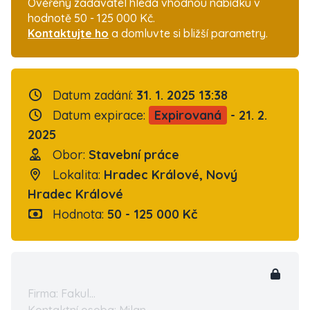
Ověřený zadavatel hledá vhodnou nabídku v
hodnotě 50 - 125 000 Kč.
Kontaktujte ho
a domluvte si bližší parametry.
Datum zadání:
31. 1. 2025 13:38
Datum expirace:
Expirovaná
- 21. 2.
2025
Obor:
Stavební práce
Lokalita:
Hradec Králové, Nový
Hradec Králové
Hodnota:
50 - 125 000 Kč
Firma: Fakul...