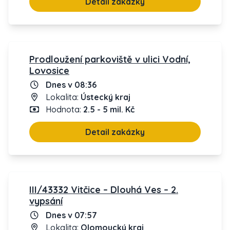
Detail zakázky
Prodloužení parkoviště v ulici Vodní,
Lovosice
Dnes v 08:36
Lokalita:
Ústecký kraj
Hodnota:
2.5 - 5 mil. Kč
Detail zakázky
III/43332 Vitčice – Dlouhá Ves – 2.
vypsání
Dnes v 07:57
Lokalita:
Olomoucký kraj