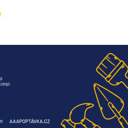
ky
údajů
ba