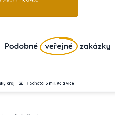
tě 5 mil. Kč a více.
Podobné
veřejné
zakázky
ký kraj
Hodnota:
5 mil. Kč a více