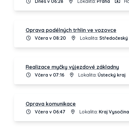
Dnes v 06:28
Lokalita:
Praha
Ho
Oprava podélných trhlin ve vozovce
Včera v 08:20
Lokalita:
Středočeský 
Realizace myčky výjezdové základny
Včera v 07:16
Lokalita:
Ústecký kraj
Oprava komunikace
Včera v 06:47
Lokalita:
Kraj Vysočina