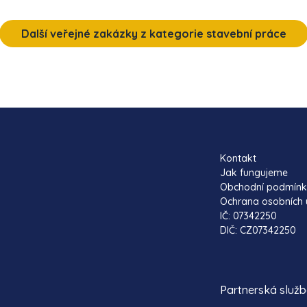
Další veřejné zakázky z kategorie stavební práce
Kontakt
Jak fungujeme
Obchodní podmín
Ochrana osobních 
IČ: 07342250
DIČ: CZ07342250
Partnerská služ