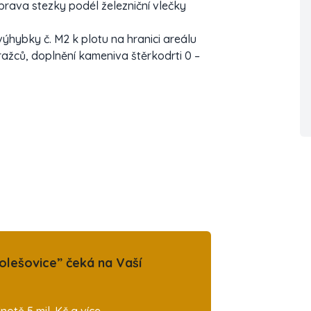
rava stezky podél železniční vlečky
výhybky č. M2 k plotu na hranici areálu
ražců, doplnění kameniva štěrkodrti 0 –
olešovice” čeká na Vaší