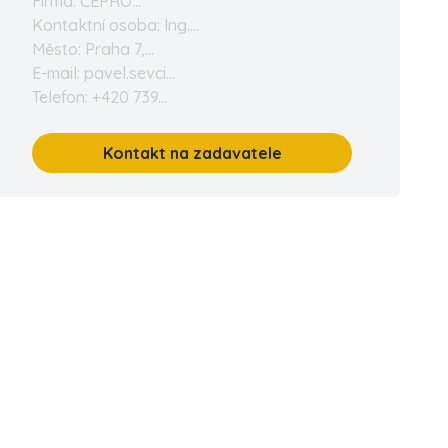
Firma: ČEPRO...
Kontaktní osoba: Ing....
Město: Praha 7,...
E-mail: pavel.sevci...
Telefon: +420 739...
Kontakt na zadavatele