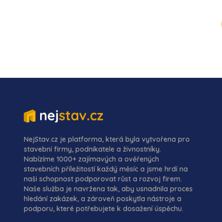
NejStav.cz je platforma, která byla vytvořena pro
stavební firmy, podnikatele a živnostníky.
Nabízíme 1000+ zajímavých a ověřených
stavebních příležitostí každý měsíc a jsme hrdí na
naši schopnost podporovat růst a rozvoj firem.
Naše služba je navržena tak, aby usnadnila proces
hledání zakázek, a zároveň poskytla nástroje a
podporu, které potřebujete k dosažení úspěchu.