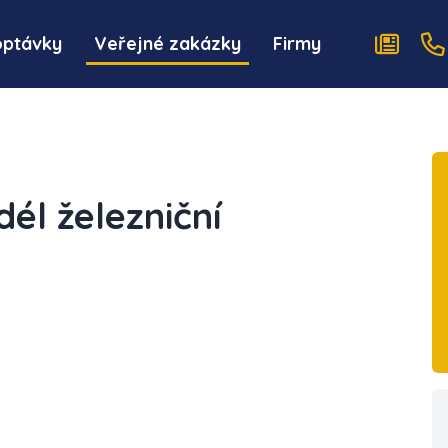
optávky
Veřejné zakázky
Firmy
él železniční