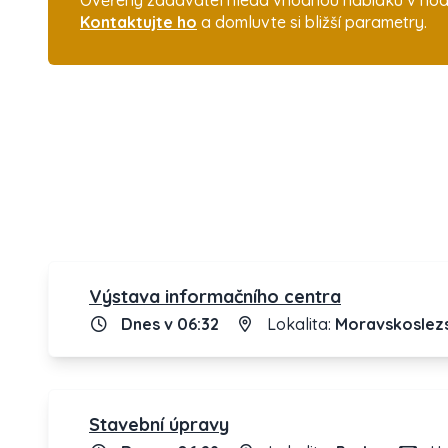
Ověřený zadavatel hledá vhodnou nabídku v hodno
Kontaktujte ho
a domluvte si bližší parametry.
Výstava informačního centra
Dnes v 06:32
Lokalita:
Moravskoslezs
Stavební úpravy