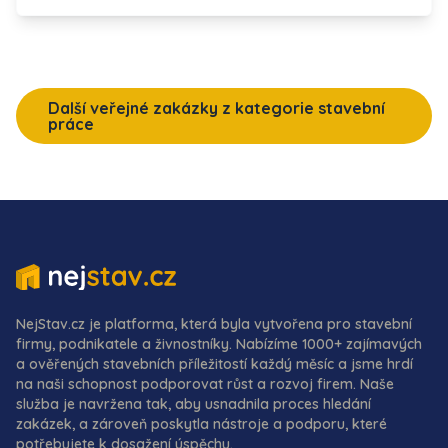
Další veřejné zakázky z kategorie stavební
práce
NejStav.cz je platforma, která byla vytvořena pro stavební
firmy, podnikatele a živnostníky. Nabízíme 1000+ zajímavých
a ověřených stavebních příležitostí každý měsíc a jsme hrdí
na naši schopnost podporovat růst a rozvoj firem. Naše
služba je navržena tak, aby usnadnila proces hledání
zakázek, a zároveň poskytla nástroje a podporu, které
potřebujete k dosažení úspěchu.