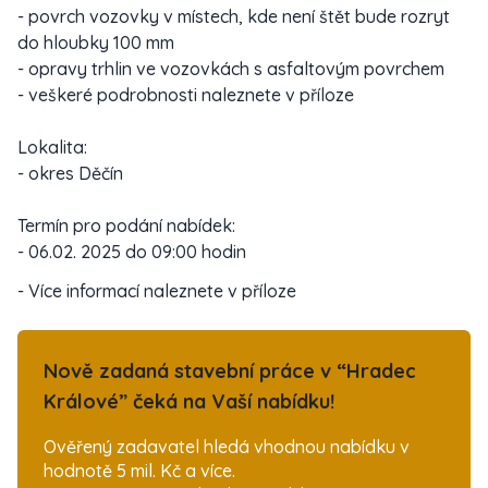
- povrch vozovky v místech, kde není štět bude rozryt
do hloubky 100 mm
- opravy trhlin ve vozovkách s asfaltovým povrchem
- veškeré podrobnosti naleznete v příloze
Lokalita:
- okres Děčín
Termín pro podání nabídek:
- 06.02. 2025 do 09:00 hodin
- Více informací naleznete v příloze
Nově zadaná stavební práce v “Hradec
Králové” čeká na Vaší nabídku!
Ověřený zadavatel hledá vhodnou nabídku v
hodnotě 5 mil. Kč a více.