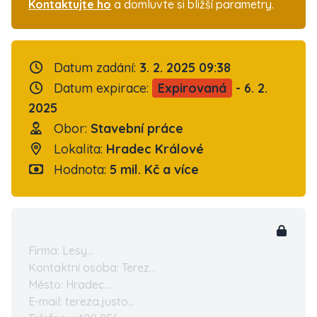
Kontaktujte ho
a domluvte si bližší parametry.
Datum zadání:
3. 2. 2025 09:38
Datum expirace:
Expirovaná
- 6. 2.
2025
Obor:
Stavební práce
Lokalita:
Hradec Králové
Hodnota:
5 mil. Kč a více
Firma: Lesy...
Kontaktní osoba: Terez...
Město: Hradec...
E-mail: tereza.justo...