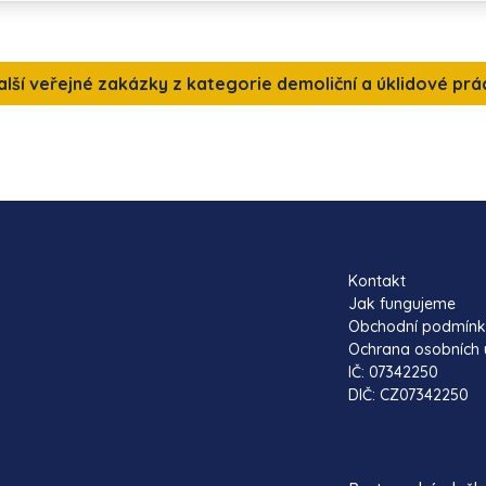
alší veřejné zakázky z kategorie demoliční a úklidové prá
Kontakt
Jak fungujeme
Obchodní podmín
Ochrana osobních 
IČ: 07342250
DIČ: CZ07342250