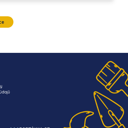
ce
ky
údajů