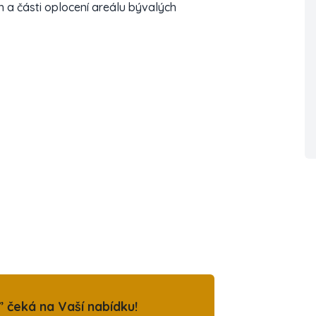
 a části oplocení areálu bývalých
 čeká na Vaší nabídku!