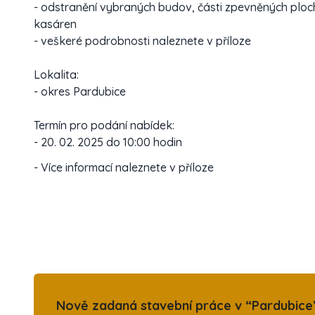
- odstranění vybraných budov, části zpevněných ploch
kasáren
- veškeré podrobnosti naleznete v příloze
Lokalita:
- okres Pardubice
Termín pro podání nabídek:
- 20. 02. 2025 do 10:00 hodin
- Více informací naleznete v příloze
Nově zadaná stavební práce v “Pardubice”