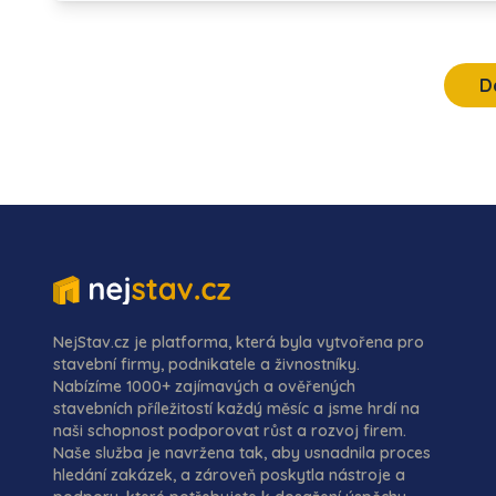
D
NejStav.cz je platforma, která byla vytvořena pro
stavební firmy, podnikatele a živnostníky.
Nabízíme 1000+ zajímavých a ověřených
stavebních příležitostí každý měsíc a jsme hrdí na
naši schopnost podporovat růst a rozvoj firem.
Naše služba je navržena tak, aby usnadnila proces
hledání zakázek, a zároveň poskytla nástroje a