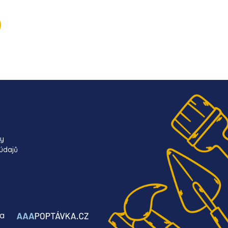
ky
údajů
ba