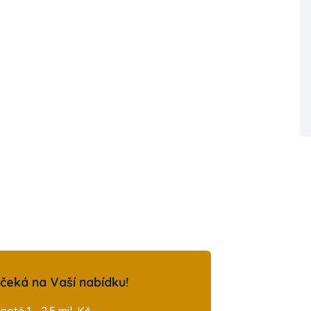
čeká na Vaší nabídku!