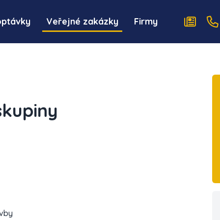
optávky
Veřejné zakázky
Firmy
skupiny
avby