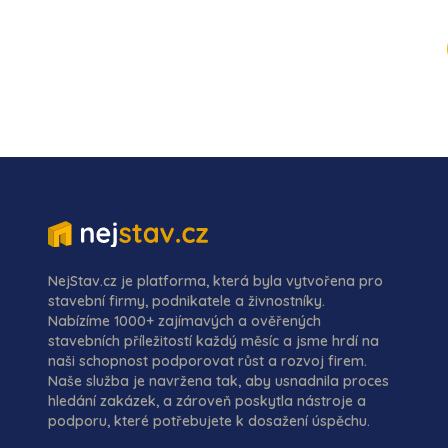
NejStav.cz je platforma, která byla vytvořena pro
stavební firmy, podnikatele a živnostníky.
Nabízíme 1000+ zajímavých a ověřených
stavebních příležitostí každý měsíc a jsme hrdí na
naši schopnost podporovat růst a rozvoj firem.
Naše služba je navržena tak, aby usnadnila proces
hledání zakázek, a zároveň poskytla nástroje a
podporu, které potřebujete k dosažení úspěchu.