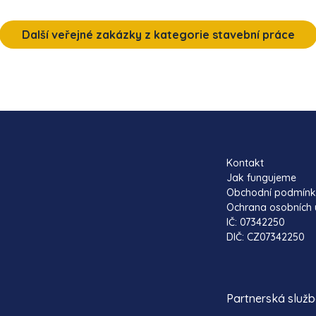
Další veřejné zakázky z kategorie stavební práce
Kontakt
Jak fungujeme
Obchodní podmín
Ochrana osobních 
IČ: 07342250
DIČ: CZ07342250
Partnerská služ