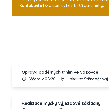
Ověřený zadavatel hledá vhodnou nabídku v hodnot
Kontaktujte ho
a domluvte si bližší parametry.
Oprava podélných trhlin ve vozovce
Včera v 08:20
Lokalita:
Středočeský 
Realizace myčky výjezdové základny