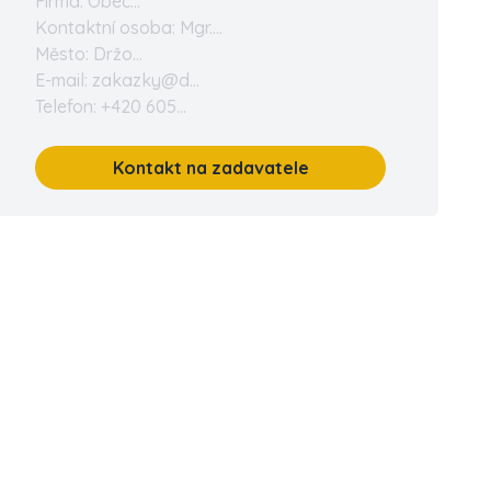
Firma: Obec...
Kontaktní osoba: Mgr....
Město: Držo...
E-mail: zakazky@d...
Telefon: +420 605...
Kontakt na zadavatele