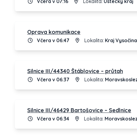
Včera v 07:16
Lokalita:
Ústecký kraj
Oprava komunikace
Včera v 06:47
Lokalita:
Kraj Vysočina
Silnice III/44340 Štáblovice – průtah
Včera v 06:37
Lokalita:
Moravskoslez
Silnice III/46429 Bartošovice – Sedlnice
Včera v 06:34
Lokalita:
Moravskoslez