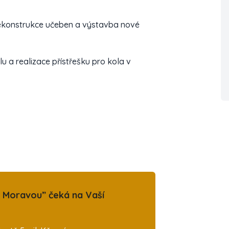
rekonstrukce učeben a výstavba nové
u a realizace přístřešku pro kola v
d Moravou” čeká na Vaší