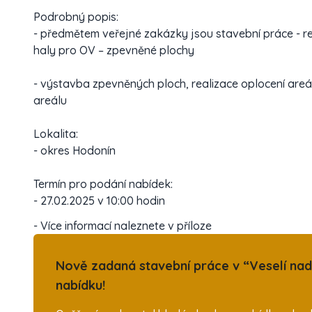
Podrobný popis:
- předmětem veřejné zakázky jsou stavební práce - 
haly pro OV – zpevněné plochy
- výstavba zpevněných ploch, realizace oplocení areál
areálu
Lokalita:
- okres Hodonín
Termín pro podání nabídek:
- 27.02.2025 v 10:00 hodin
- Více informací naleznete v příloze
Nově zadaná stavební práce v “Veselí na
nabídku!