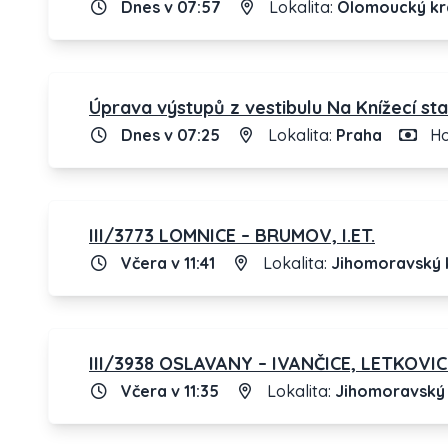
Dnes v 07:57
Lokalita:
Olomoucký kr
Úprava výstupů z vestibulu Na Knížecí st
Dnes v 07:25
Lokalita:
Praha
Ho
III/3773 LOMNICE – BRUMOV, I.ET.
Včera v 11:41
Lokalita:
Jihomoravský 
III/3938 OSLAVANY – IVANČICE, LETKOVIC
Včera v 11:35
Lokalita:
Jihomoravský 