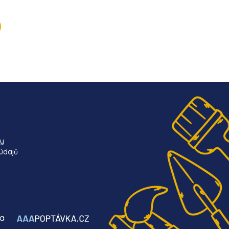
ky
údajů
ba