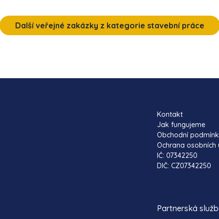
Další veřejné zakázky z kategorie stavební práce
Kontakt
Jak fungujeme
Obchodní podmín
Ochrana osobních 
IČ: 07342250
DIČ: CZ07342250
Partnerská služ