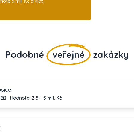
tě 5 mil. Kč a více.
Podobné
veřejné
zakázky
osice
Hodnota:
2.5 - 5 mil. Kč
í