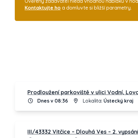
Ověřený zadavatel hledá vhodnou nabídku v hodno
Kontaktujte ho
a domluvte si bližší parametry.
Prodloužení parkoviště v ulici Vodní, Lov
Dnes v 08:36
Lokalita:
Ústecký kraj
III/43332 Vitčice – Dlouhá Ves – 2. vypsán