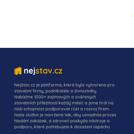
NejStav.cz je platforma, která byla vytvořena pro
stavební firmy, podnikatele a živnostníky.
Nabízíme 1000+ zajímavých a ověřených
stavebních příležitostí každý měsíc a jsme hrdí na
naši schopnost podporovat růst a rozvoj firem.
Naše služba je navržena tak, aby usnadnila proces
hledání zakázek, a zároveň poskytla nástroje a
podporu, které potřebujete k dosažení úspěchu.