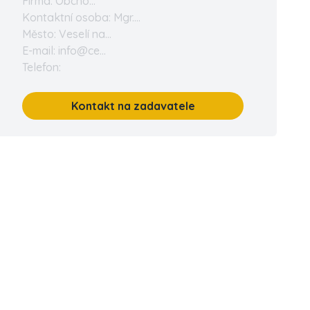
Firma: Obcho...
Kontaktní osoba: Mgr....
Město: Veselí na...
E-mail: info@ce...
Telefon:
Kontakt na zadavatele