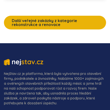
Další veřejné zakázky z kategorie
rekonstrukce a renovace
NejStav.cz je platforma, která byla vytvořena pro stavební
firmy, podnikatele a živnostníky. Nabízíme 1000+ zajímavých
a ověřených stavebních příležitostí každý měsíc a jsme hrdí
na naši schopnost podporovat růst a rozvoj firem. Naše
služba je navržena tak, aby usnadnila proces hledání
zakázek, a zároveň poskytla nástroje a podporu, které
potřebujete k dosažení úspěchu.