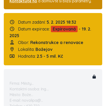
Kontaktujte ho
a domluvte si bližší parametry.
Datum zadání:
5. 2. 2025 18:32
Datum expirace:
Expirovaná
- 19. 2.
2025
Obor:
Rekonstrukce a renovace
Lokalita:
Božejov
Hodnota:
2.5 - 5 mil. Kč
Firma: Městy...
Kontaktní osoba: Ing....
Město: Bože...
E-mail: novalipa@...