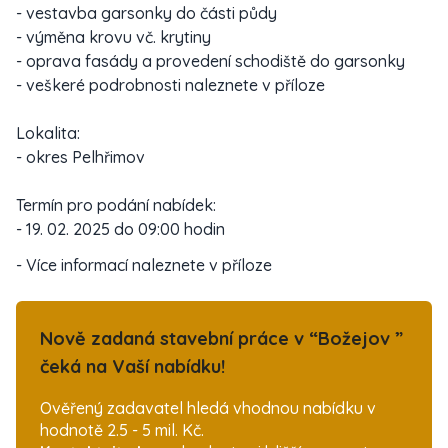
- vestavba garsonky do části půdy
- výměna krovu vč. krytiny
- oprava fasády a provedení schodiště do garsonky
- veškeré podrobnosti naleznete v příloze
Lokalita:
- okres Pelhřimov
Termín pro podání nabídek:
- 19. 02. 2025 do 09:00 hodin
- Více informací naleznete v příloze
Nově zadaná stavební práce v “Božejov ”
čeká na Vaší nabídku!
Ověřený zadavatel hledá vhodnou nabídku v
hodnotě 2.5 - 5 mil. Kč.