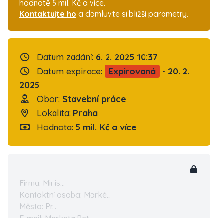
hodnotě 5 mil. Kč a více.
Kontaktujte ho
a domluvte si bližší parametry.
Datum zadání:
6. 2. 2025 10:37
Datum expirace:
Expirovaná
- 20. 2.
2025
Obor:
Stavební práce
Lokalita:
Praha
Hodnota:
5 mil. Kč a více
Firma: Minis...
Kontaktní osoba: Marké...
Město: Pr...