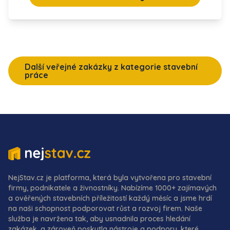
Další veřejné zakázky z kategorie stavební
práce
NejStav.cz je platforma, která byla vytvořena pro stavební
firmy, podnikatele a živnostníky. Nabízíme 1000+ zajímavých
a ověřených stavebních příležitostí každý měsíc a jsme hrdí
na naši schopnost podporovat růst a rozvoj firem. Naše
služba je navržena tak, aby usnadnila proces hledání
zakázek, a zároveň poskytla nástroje a podporu, které