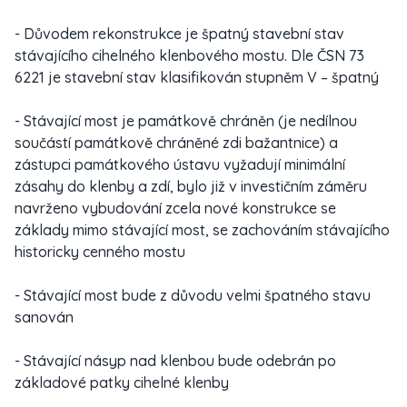
- Důvodem rekonstrukce je špatný stavební stav
stávajícího cihelného klenbového mostu. Dle ČSN 73
6221 je stavební stav klasifikován stupněm V – špatný
- Stávající most je památkově chráněn (je nedílnou
součástí památkově chráněné zdi bažantnice) a
zástupci památkového ústavu vyžadují minimální
zásahy do klenby a zdí, bylo již v investičním záměru
navrženo vybudování zcela nové konstrukce se
základy mimo stávající most, se zachováním stávajícího
historicky cenného mostu
- Stávající most bude z důvodu velmi špatného stavu
sanován
- Stávající násyp nad klenbou bude odebrán po
základové patky cihelné klenby