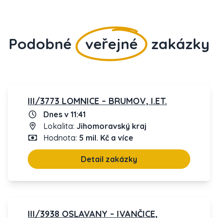
Podobné
veřejné
zakázky
III/3773 LOMNICE – BRUMOV, I.ET.
Dnes v 11:41
Lokalita:
Jihomoravský kraj
Hodnota:
5 mil. Kč a více
Detail zakázky
III/3938 OSLAVANY – IVANČICE,