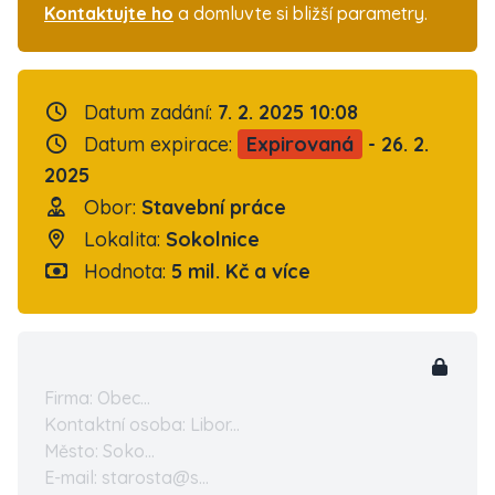
Kontaktujte ho
a domluvte si bližší parametry.
Datum zadání:
7. 2. 2025 10:08
Datum expirace:
Expirovaná
- 26. 2.
2025
Obor:
Stavební práce
Lokalita:
Sokolnice
Hodnota:
5 mil. Kč a více
Firma: Obec...
Kontaktní osoba: Libor...
Město: Soko...
E-mail: starosta@s...