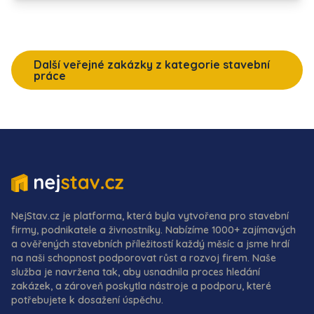
Další veřejné zakázky z kategorie stavební
práce
NejStav.cz je platforma, která byla vytvořena pro stavební
firmy, podnikatele a živnostníky. Nabízíme 1000+ zajímavých
a ověřených stavebních příležitostí každý měsíc a jsme hrdí
na naši schopnost podporovat růst a rozvoj firem. Naše
služba je navržena tak, aby usnadnila proces hledání
zakázek, a zároveň poskytla nástroje a podporu, které
potřebujete k dosažení úspěchu.