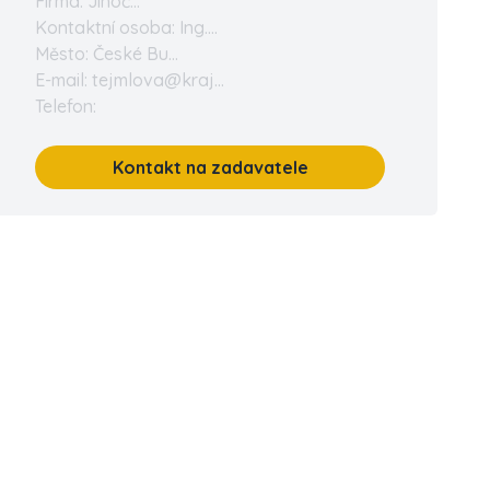
Firma: Jihoč...
Kontaktní osoba: Ing....
Město: České Bu...
E-mail: tejmlova@kraj...
Telefon:
Kontakt na zadavatele