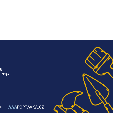
ky
údajů
ba