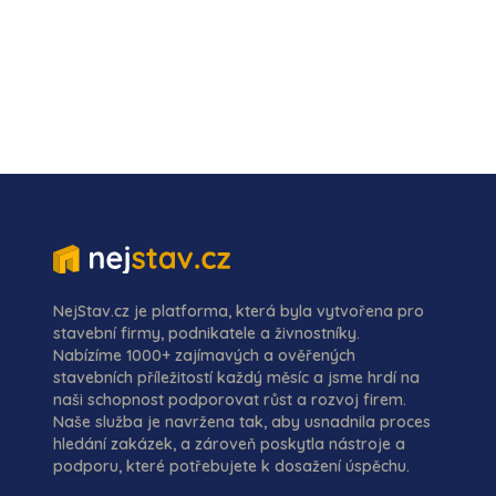
NejStav.cz je platforma, která byla vytvořena pro
stavební firmy, podnikatele a živnostníky.
Nabízíme 1000+ zajímavých a ověřených
stavebních příležitostí každý měsíc a jsme hrdí na
naši schopnost podporovat růst a rozvoj firem.
Naše služba je navržena tak, aby usnadnila proces
hledání zakázek, a zároveň poskytla nástroje a
podporu, které potřebujete k dosažení úspěchu.