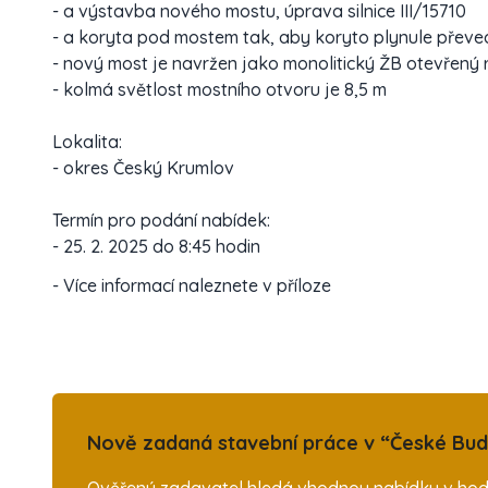
- a výstavba nového mostu, úprava silnice III/15710
- a koryta pod mostem tak, aby koryto plynule přev
- nový most je navržen jako monolitický ŽB otevřený 
- kolmá světlost mostního otvoru je 8,5 m
Lokalita:
- okres Český Krumlov
Termín pro podání nabídek:
- 25. 2. 2025 do 8:45 hodin
- Více informací naleznete v příloze
Nově zadaná stavební práce v “České Budě