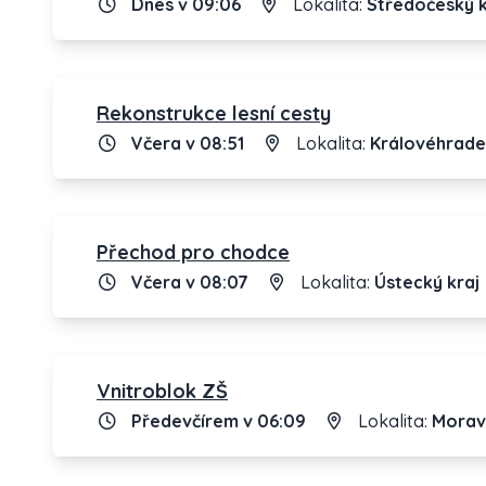
Dnes v 09:06
Lokalita:
Středočeský k
Rekonstrukce lesní cesty
Včera v 08:51
Lokalita:
Královéhrade
Přechod pro chodce
Včera v 08:07
Lokalita:
Ústecký kraj
Vnitroblok ZŠ
Předevčírem v 06:09
Lokalita:
Morav