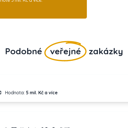
tě 5 mil. Kč a více.
Podobné
veřejné
zakázky
Hodnota:
5 mil. Kč a více