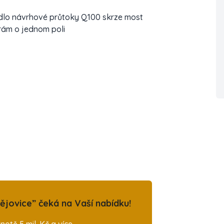
edlo návrhové průtoky Q100 skrze most
rám o jednom poli
jovice” čeká na Vaší nabídku!