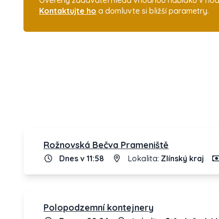
Ověřený zadavatel hledá vhodnou nabídku v hodno
Kontaktujte ho
a domluvte si bližší parametry.
Rožnovská Bečva Prameniště
Dnes v 11:58
Lokalita:
Zlínský kraj
Polopodzemní kontejnery