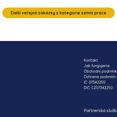
Další veřejné zakázky z kategorie zemní práce
Kontakt
Jak fungujeme
Obchodní podmín
Ochrana osobních 
IČ: 07342250
DIČ: CZ07342250
Partnerská služ