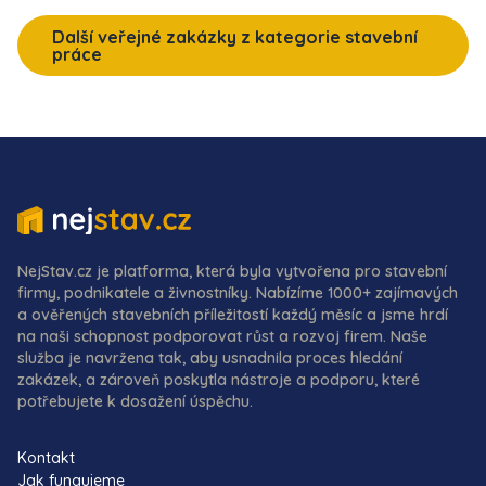
Další veřejné zakázky z kategorie stavební
práce
NejStav.cz je platforma, která byla vytvořena pro stavební
firmy, podnikatele a živnostníky. Nabízíme 1000+ zajímavých
a ověřených stavebních příležitostí každý měsíc a jsme hrdí
na naši schopnost podporovat růst a rozvoj firem. Naše
služba je navržena tak, aby usnadnila proces hledání
zakázek, a zároveň poskytla nástroje a podporu, které
potřebujete k dosažení úspěchu.
Kontakt
Jak fungujeme