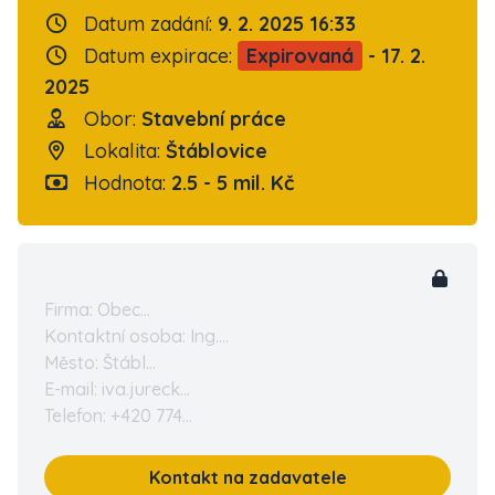
Datum zadání:
9. 2. 2025 16:33
Datum expirace:
Expirovaná
- 17. 2.
2025
Obor:
Stavební práce
Lokalita:
Štáblovice
Hodnota:
2.5 - 5 mil. Kč
Firma: Obec...
Kontaktní osoba: Ing....
Město: Štábl...
E-mail: iva.jureck...
Telefon: +420 774...
Kontakt na zadavatele