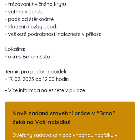
- frézování živičného krytu
- vytrhání obrub
- podklad štěrkodrtě
- kladení dlažby apod.
- veškeré podrobnosti naleznete v příloze
Lokalita:
- okres Brno-město
Termín pro podání nabídek:
- 17. 02. 2025 do 12:00 hodin
- Více informací naleznete v příloze
Nově zadaná stavební práce v “Brno”
čeká na Vaší nabídku!
Ověřený zadavatel hledá vhodnou nabídku v