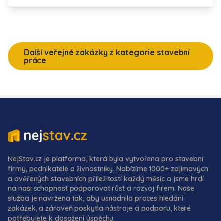
Další veřejné zakázky z kategorie stavební
práce
NejStav.cz je platforma, která byla vytvořena pro stavební
firmy, podnikatele a živnostníky. Nabízíme 1000+ zajímavých
a ověřených stavebních příležitostí každý měsíc a jsme hrdí
na naši schopnost podporovat růst a rozvoj firem. Naše
služba je navržena tak, aby usnadnila proces hledání
zakázek, a zároveň poskytla nástroje a podporu, které
potřebujete k dosažení úspěchu.