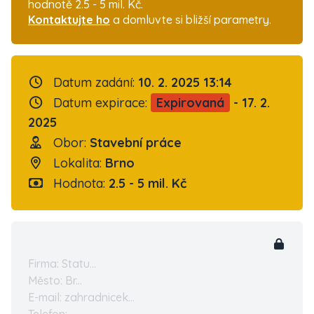
hodnotě 2.5 - 5 mil. Kč.
Kontaktujte ho
a domluvte si bližší parametry.
Datum zadání:
10. 2. 2025 13:14
Datum expirace:
Expirovaná
- 17. 2.
2025
Obor:
Stavební práce
Lokalita:
Brno
Hodnota:
2.5 - 5 mil. Kč
Firma: Statu...
Město: Br...
E-mail: zahradnicek...