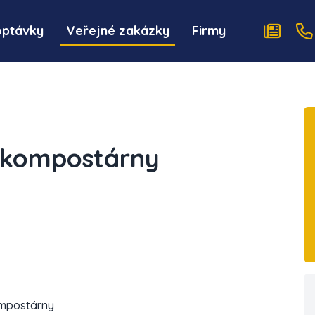
optávky
Veřejné zakázky
Firmy
 kompostárny
ompostárny