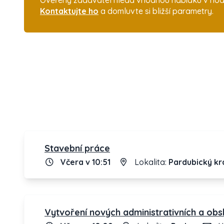
Ověřený zadavatel hledá vhodnou nabídku v hodno
Kontaktujte ho
a domluvte si bližší parametry.
Stavební práce
Včera v 10:51
Lokalita:
Pardubický kr
Vytvoření nových administrativních a obs