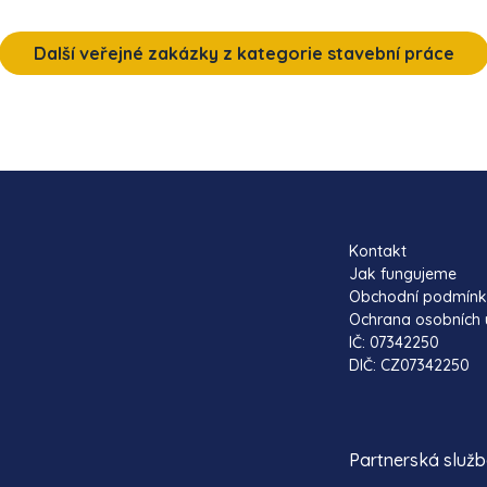
Další veřejné zakázky z kategorie stavební práce
Kontakt
Jak fungujeme
Obchodní podmín
Ochrana osobních 
IČ: 07342250
DIČ: CZ07342250
Partnerská služ