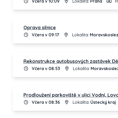
Včera v 10:09
Lokalita:
Praha
H
Oprava silnice
Včera v 09:17
Lokalita:
Moravskoslez
Rekonstrukce autobusových zastávek Děhy
Včera v 08:53
Lokalita:
Moravskoslez
Prodloužení parkoviště v ulici Vodní, Lov
Včera v 08:36
Lokalita:
Ústecký kraj