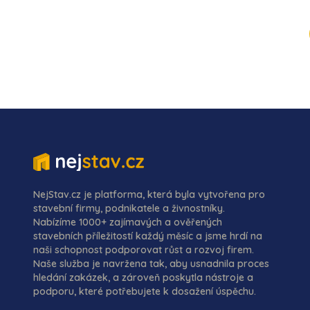
NejStav.cz je platforma, která byla vytvořena pro
stavební firmy, podnikatele a živnostníky.
Nabízíme 1000+ zajímavých a ověřených
stavebních příležitostí každý měsíc a jsme hrdí na
naši schopnost podporovat růst a rozvoj firem.
Naše služba je navržena tak, aby usnadnila proces
hledání zakázek, a zároveň poskytla nástroje a
podporu, které potřebujete k dosažení úspěchu.