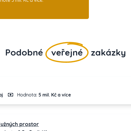
tě 5 mil. Kč a více.
Podobné
veřejné
zakázky
aj
Hodnota:
5 mil. Kč a více
lužných prostor