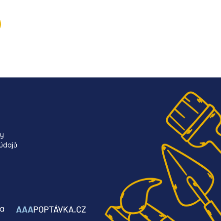
ky
údajů
ba