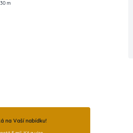
x30 m
á na Vaší nabídku!