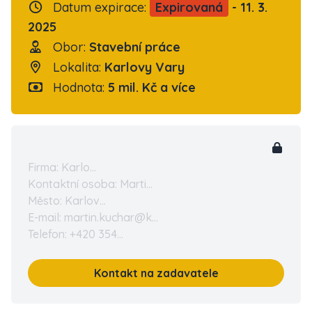
Datum expirace:
Expirovaná
- 11. 3.
2025
Obor:
Stavební práce
Lokalita:
Karlovy Vary
Hodnota:
5 mil. Kč a více
Firma: Karlo...
Kontaktní osoba: Marti...
Město: Karlov...
E-mail: martin.kuchar@k...
Telefon: +420 354...
Kontakt na zadavatele