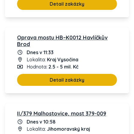
Detail zakázky
Oprava mostu HB–K0012 Havlíčkův
Brod
Dnes v 11:33
Lokalita:
Kraj Vysočina
Hodnota:
2.5 - 5 mil. Kč
Detail zakázky
II/379 Malhostovice, most 379-009
Dnes v 10:58
Lokalita:
Jihomoravský kraj