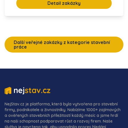
Detail zakázky
Další veřejné zakázky z kategorie stavební
práce
NejStav.cz je platforma, která byla vytvořena pro stavební
firmy, podnikatele a živnostníky. Nabízíme 1000+ zajímavých
a ověřených stavebních příležitostí každý měsíc a jsme hrdí
na naši schopnost podporovat růst a rozvoj firem. Naše
služba je navržena tak, aby usnadnila proces hledání