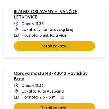
III/3938 OSLAVANY – IVANČICE,
LETKOVICE
Dnes v 11:35
Lokalita:
Jihomoravský kraj
Hodnota:
5 mil. Kč a více
Detail zakázky
Oprava mostu HB–K0012 Havlíčkův
Brod
Dnes v 11:33
Lokalita:
Kraj Vysočina
Hodnota:
2.5 - 5 mil. Kč
Detail zakázky