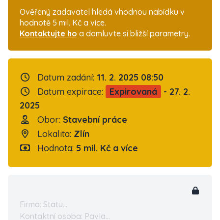
Ověřený zadavatel hledá vhodnou nabídku v
hodnotě 5 mil. Kč a více.
Kontaktujte ho
a domluvte si bližší parametry.
Datum zadání:
11. 2. 2025 08:50
Datum expirace:
Expirovaná
- 27. 2.
2025
Obor:
Stavební práce
Lokalita:
Zlín
Hodnota:
5 mil. Kč a více
Firma: Statu...
Kontaktní osoba: Pavla...