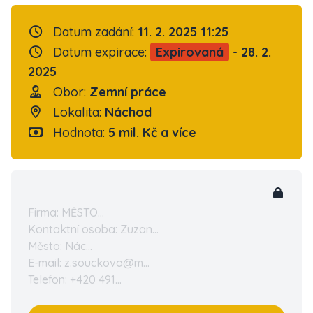
Datum zadání:
11. 2. 2025 11:25
Datum expirace:
Expirovaná
- 28. 2.
2025
Obor:
Zemní práce
Lokalita:
Náchod
Hodnota:
5 mil. Kč a více
Firma: MĚSTO...
Kontaktní osoba: Zuzan...
Město: Nác...
E-mail: z.souckova@m...
Telefon: +420 491...