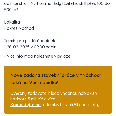
dálnice strojně v hornině třídy těžitelnosti II přes 100 do
500 m3
Lokalita:
- okres Náchod
Termín pro podání nabídek:
- 28. 02. 2025 v 09:00 hodin
- Více informací naleznete v příloze
Nově zadaná stavební práce v “Náchod”
čeká na Vaší nabídku!
Ověřený zadavatel hledá vhodnou nabídku v
hodnotě 5 mil. Kč a více.
Kontaktujte ho
a domluvte si bližší parametry.