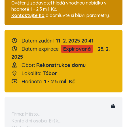
Ověřený zadavatel hledá vhodnou nabídku v
hodnotě 1 - 2.5 mil. Kč.
Kontaktujte ho
a domluvte si bližší parametry.
Datum zadání:
11. 2. 2025 20:41
Datum expirace:
Expirovaná
- 25. 2.
2025
Obor:
Rekonstrukce domu
Lokalita:
Tábor
Hodnota:
1 - 2.5 mil. Kč
Firma: Město...
Kontaktní osoba: Elišk...