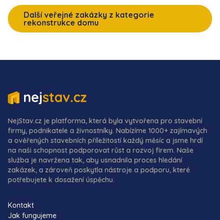
Další veřejné zakázky z kategorie
rekonstrukce domu
NejStav.cz je platforma, která byla vytvořena pro stavební
firmy, podnikatele a živnostníky. Nabízíme 1000+ zajímavých
a ověřených stavebních příležitostí každý měsíc a jsme hrdí
na naši schopnost podporovat růst a rozvoj firem. Naše
služba je navržena tak, aby usnadnila proces hledání
zakázek, a zároveň poskytla nástroje a podporu, které
potřebujete k dosažení úspěchu.
Kontakt
Jak fungujeme