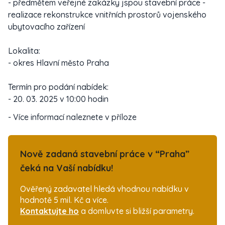
- předmětem veřejné zakázky jspou stavební práce -
realizace rekonstrukce vnitřních prostorů vojenského
ubytovacího zařízení
Lokalita:
- okres Hlavní město Praha
Termín pro podání nabídek:
- 20. 03. 2025 v 10:00 hodin
- Více informací naleznete v příloze
Nově zadaná stavební práce v “Praha”
čeká na Vaší nabídku!
Ověřený zadavatel hledá vhodnou nabídku v
hodnotě 5 mil. Kč a více.
Kontaktujte ho
a domluvte si bližší parametry.