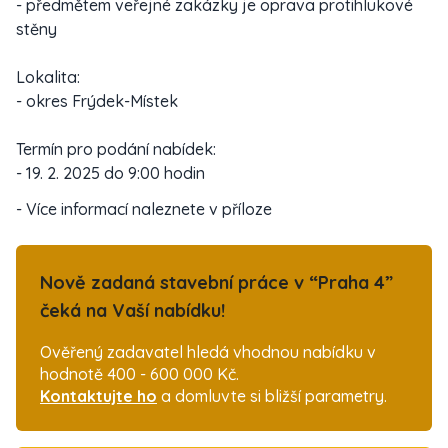
- předmětem veřejné zakázky je oprava protihlukové
stěny
Lokalita:
- okres Frýdek-Místek
Termín pro podání nabídek:
- 19. 2. 2025 do 9:00 hodin
- Více informací naleznete v příloze
Nově zadaná stavební práce v “Praha 4”
čeká na Vaší nabídku!
Ověřený zadavatel hledá vhodnou nabídku v
hodnotě 400 - 600 000 Kč.
Kontaktujte ho
a domluvte si bližší parametry.