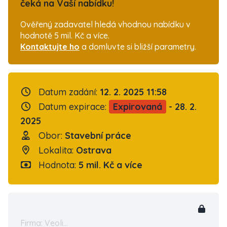
čeká na Vaší nabídku!
Ověřený zadavatel hledá vhodnou nabídku v
hodnotě 5 mil. Kč a více.
Kontaktujte ho
a domluvte si bližší parametry.
Datum zadání:
12. 2. 2025 11:58
Datum expirace:
Expirovaná
- 28. 2.
2025
Obor:
Stavební práce
Lokalita:
Ostrava
Hodnota:
5 mil. Kč a více
Firma: Veoli...