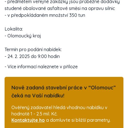
- předmětem veřejné zakázky jsou průběžné dodávky
studené obalované asfaltové směsi na opravu silnic
- v předpokládaném množství 350 tun
Lokalita:
- Olomoucký kraj
Termín pro podání nabídek:
- 24. 2. 2025 do 9:00 hodin
- Více informací naleznete v příloze
Nově zadaná stavební práce v “Olomouc”
čeká na Vaší nabídku!
Ověřený zadavatel hledá vhodnou nabídku v
hodnotě 1 - 2.5 mil. Kč.
Kontaktujte ho
a domluvte si bližší parametry.