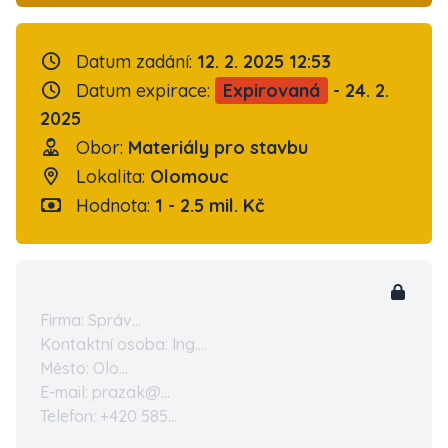
Datum zadání:
12. 2. 2025 12:53
Datum expirace:
Expirovaná
- 24. 2.
2025
Obor:
Materiály pro stavbu
Lokalita:
Olomouc
Hodnota:
1 - 2.5 mil. Kč
Firma: Správ...
Kontaktní osoba: Ing....
Město: Olo...
E-mail: prazak@...
Telefon: +420 585...