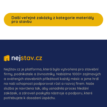
Další veřejné zakázky z kategorie materiály
pro stavbu
NejStav.cz je platforma, která byla vytvořena pro stavební
firmy, podnikatele a živnostníky. Nabízíme 1000+ zajímavých
a ověřených stavebních příležitostí každý měsíc a jsme hrdí
na naši schopnost podporovat růst a rozvoj firem. Naše
služba je navržena tak, aby usnadnila proces hledání
zakázek, a zároveň poskytla nástroje a podporu, které
potřebujete k dosažení úspěchu.