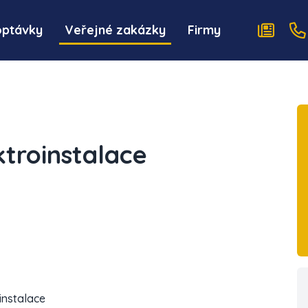
optávky
Veřejné zakázky
Firmy
troinstalace
instalace