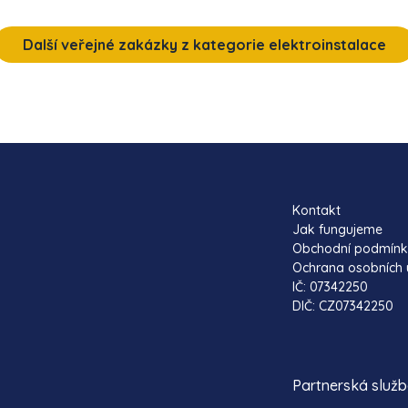
Další veřejné zakázky z kategorie elektroinstalace
Kontakt
Jak fungujeme
Obchodní podmín
Ochrana osobních 
IČ: 07342250
DIČ: CZ07342250
Partnerská služ