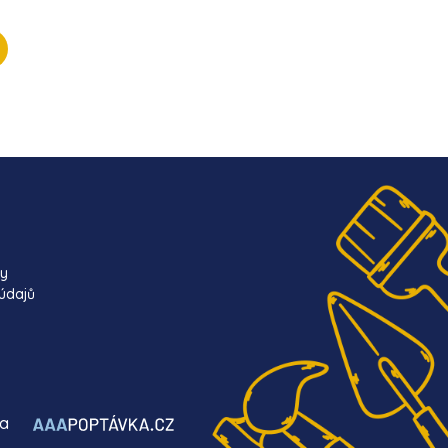
ky
údajů
ba