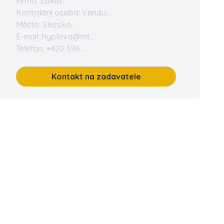
Firma: Zákla...
Kontaktní osoba: Vendu...
Město: Slezská...
E-mail: hyplova@mt...
Telefon: +420 596...
Kontakt na zadavatele