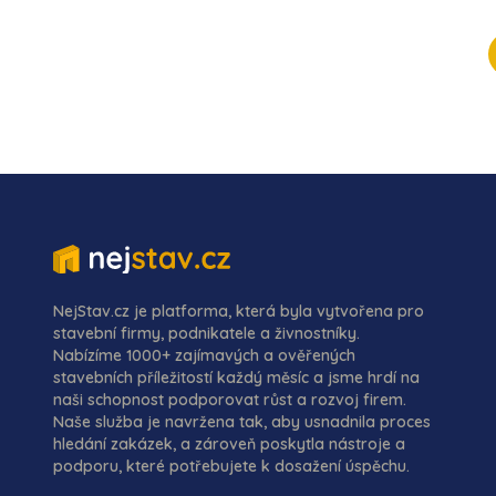
NejStav.cz je platforma, která byla vytvořena pro
stavební firmy, podnikatele a živnostníky.
Nabízíme 1000+ zajímavých a ověřených
stavebních příležitostí každý měsíc a jsme hrdí na
naši schopnost podporovat růst a rozvoj firem.
Naše služba je navržena tak, aby usnadnila proces
hledání zakázek, a zároveň poskytla nástroje a
podporu, které potřebujete k dosažení úspěchu.