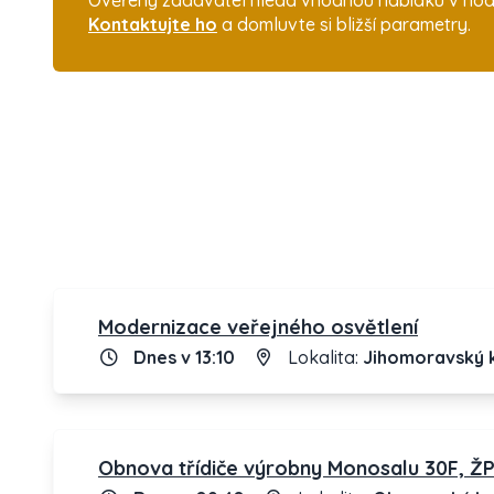
Ověřený zadavatel hledá vhodnou nabídku v hodnot
Kontaktujte ho
a domluvte si bližší parametry.
Modernizace veřejného osvětlení
Dnes v 13:10
Lokalita:
Jihomoravský k
Obnova třídiče výrobny Monosalu 30F, Ž