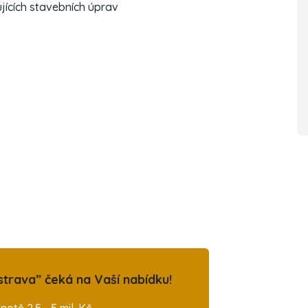
jících stavebních úprav
trava” čeká na Vaší nabídku!