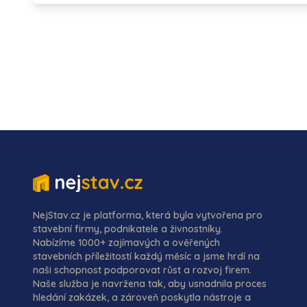
NejStav.cz je platforma, která byla vytvořena pro
stavební firmy, podnikatele a živnostníky.
Nabízíme 1000+ zajímavých a ověřených
stavebních příležitostí každý měsíc a jsme hrdí na
naši schopnost podporovat růst a rozvoj firem.
Naše služba je navržena tak, aby usnadnila proces
hledání zakázek, a zároveň poskytla nástroje a