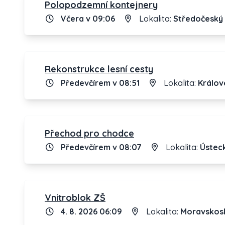
Polopodzemní kontejnery
Včera v 09:06
Lokalita:
Středočeský 
Rekonstrukce lesní cesty
Předevčírem v 08:51
Lokalita:
Králov
Přechod pro chodce
Předevčírem v 08:07
Lokalita:
Ústeck
Vnitroblok ZŠ
4. 8. 2026 06:09
Lokalita:
Moravskosl