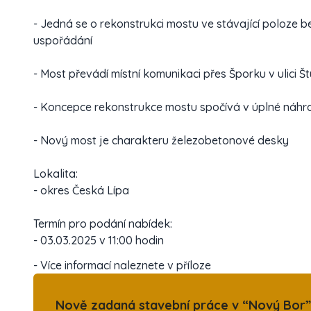
- Jedná se o rekonstrukci mostu ve stávající poloze 
uspořádání
- Most převádí místní komunikaci přes Šporku v ulici Š
- Koncepce rekonstrukce mostu spočívá v úplné náhr
- Nový most je charakteru železobetonové desky
Lokalita:
- okres Česká Lípa
Termín pro podání nabídek:
- 03.03.2025 v 11:00 hodin
- Více informací naleznete v příloze
Nově zadaná stavební práce v “Nový Bor” 