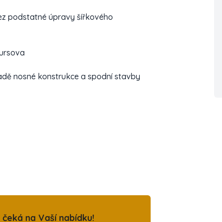
bez podstatné úpravy šířkového
tursova
adě nosné konstrukce a spodní stavby
čeká na Vaší nabídku!