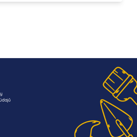
ky
údajů