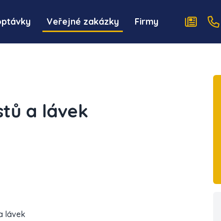
optávky
Veřejné zakázky
Firmy
tů a lávek
a lávek