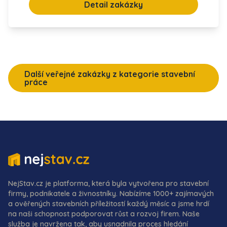
Detail zakázky
Další veřejné zakázky z kategorie stavební
práce
NejStav.cz je platforma, která byla vytvořena pro stavební
firmy, podnikatele a živnostníky. Nabízíme 1000+ zajímavých
a ověřených stavebních příležitostí každý měsíc a jsme hrdí
na naši schopnost podporovat růst a rozvoj firem. Naše
služba je navržena tak, aby usnadnila proces hledání