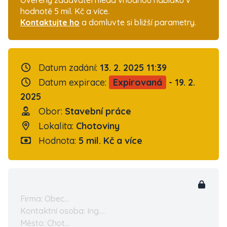
Ověřený zadavatel hledá vhodnou nabídku v
hodnotě 5 mil. Kč a více.
Kontaktujte ho
a domluvte si bližší parametry.
Datum zadání:
13. 2. 2025 11:39
Datum expirace:
Expirovaná
- 19. 2.
2025
Obor:
Stavební práce
Lokalita:
Chotoviny
Hodnota:
5 mil. Kč a více
Firma: Obec...
Kontaktní osoba: Ing....
Město: Chot...