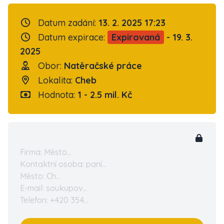
Datum zadání:
13. 2. 2025 17:23
Datum expirace:
Expirovaná
- 19. 3.
2025
Obor:
Natěračské práce
Lokalita:
Cheb
Hodnota:
1 - 2.5 mil. Kč
Firma: Město...
Kontaktní osoba: paní...
Město: Ch...
E-mail: soukupov...
Telefon: +420 354...