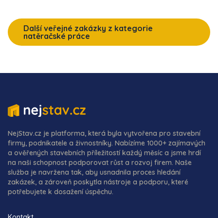
Další veřejné zakázky z kategorie
natěračské práce
NejStav.cz je platforma, která byla vytvořena pro stavební
firmy, podnikatele a živnostníky. Nabízíme 1000+ zajímavých
a ověřených stavebních příležitostí každý měsíc a jsme hrdí
na naši schopnost podporovat růst a rozvoj firem. Naše
služba je navržena tak, aby usnadnila proces hledání
zakázek, a zároveň poskytla nástroje a podporu, které
potřebujete k dosažení úspěchu.
Kontakt